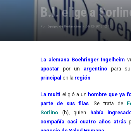
B.I. elige a Sorl
Por
Equipo de Redacción
-
04/12/2018 12:45
La alemana
Boehringer Ingelheim
vu
apostar
por un
argentino
para s
principal
en la
región
.
La multi
eligió a un
hombre que ya f
parte de sus filas
. Se trata de
E
Sorlino
(h)
, quien
había ingresad
compañía
casi cuatro años atrás
p
negocio de Salud Humana
.