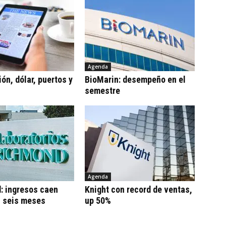
Agenda
ón, dólar, puertos y
BioMarin: desempeño en el
semestre
Agenda
: ingresos caen
Knight con record de ventas,
n seis meses
up 50%