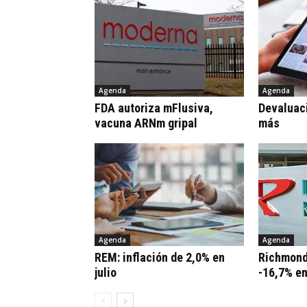
Agenda
Agenda
FDA autoriza mFlusiva,
Devaluaci
vacuna ARNm gripal
más
Agenda
Agenda
REM: inflación de 2,0% en
Richmond
julio
-16,7% e