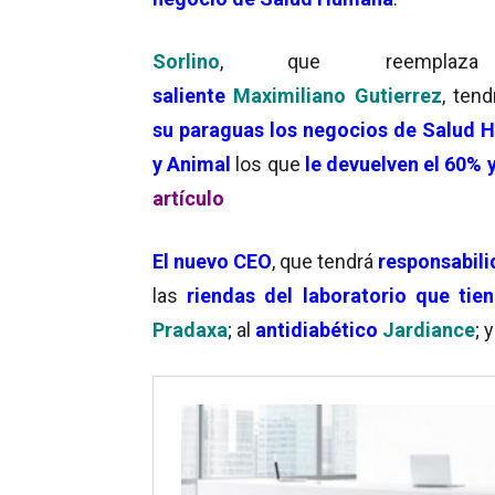
Sorlino
, que reemplaz
saliente
Maximiliano Gutierrez
,
ten
su paraguas los negocios de
Salud 
y Animal
los que
le devuelven el 60% 
artículo
El nuevo CEO
, que tendrá
responsabili
las
riendas del laboratorio
que ti
Pradaxa
; al
antidiabético
Jardiance
; 