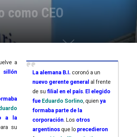
ino como CEO
elve a
u
sillón
L
a alemana
B.I.
coronó a un
nuevo
gerente general
al frente
de su
filial en el país
.
El elegido
ormaba
fue
Eduardo Sorlino
, quien
ya
duardo
formaba parte de la
o a la
corporación
. Los
otros
ara su
argentinos
que lo
precedieron