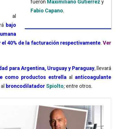
fueron
Maximiliano Gutierrez
y
Fabio Capano
.
a al
drá
bajo
Humana
y el 40% de la facturación respectivamente
.
Ver
dad para
Argentina, Uruguay y Paraguay
,
llevará
ene como
productos estrella
al
anticoagulante
y al
broncodilatador
Spiolto
;
entre otros.