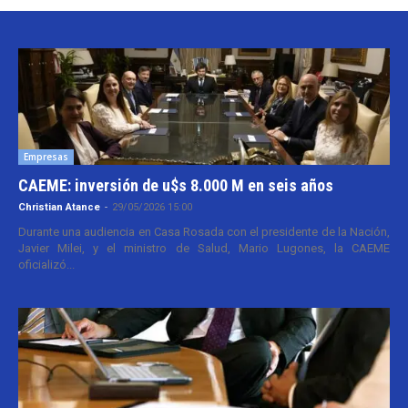
Empresas
CAEME: inversión de u$s 8.000 M en seis años
Christian Atance
-
29/05/2026 15:00
Durante una audiencia en Casa Rosada con el presidente de la Nación,
Javier Milei, y el ministro de Salud, Mario Lugones, la CAEME
oficializó...