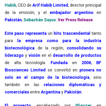
Habib
, CEO de
Arif Habib Limited
, director principal
de la emisión; y el
embajador argentino
en
Pakistán
,
Sebastián Sayus
.
Ver Press Release
Este paso
representa
un
hito trascendental
tanto
para
la empresa como para la industria
biotecnológica
de la región,
consolidando su
liderazgo
y
visión
en el
desarrollo de productos
de alta tecnología.
Fundada
en
2006
,
BF
Biosciences Limited
se convirtió en
pionera no
solo en el campo de la biotecnología
, sino
también en las
relaciones diplomáticas y
comerciales
entre
Argentina
y
Pakistán
.
El proyecto
, encabezado por
Pliauzer
en