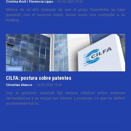
Cristina Kroll / Florencia Lippo
-
05/05/2026 20:00
Menos de un año después de que el grupo Roemmers se haya
quedado con el nacional Sidus, ahora suma otra compañía a su
holding....
Informes
CILFA: postura sobre patentes
Christian Atance
-
18/03/2026 15:45
Hoy el gobierno nacional fijó nuevos criterios sobre patentes
farmacéuticas y ya surgen las críticas y posturas. La que se definió
prontamente fue la...