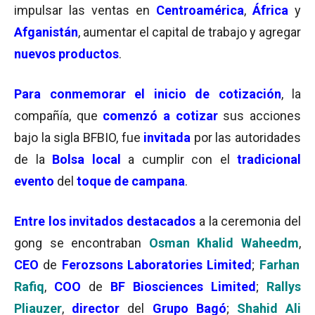
impulsar las ventas en
Centroamérica
,
África
y
Afganistán
, aumentar el capital de trabajo y agregar
nuevos productos
.
Para conmemorar el
inicio de cotización
, la
compañía, que
comenzó a cotizar
sus acciones
bajo la sigla BFBIO, fue
invitada
por las autoridades
de la
Bolsa local
a cumplir con el
tradicional
evento
del
toque de campana
.
Entre los invitados destacados
a la ceremonia del
gong se encontraban
Osman Khalid Waheedm
,
CEO
de
Ferozsons Laboratories
Limited
;
Farhan
Rafiq
,
COO
de
BF Biosciences Limited
;
Rallys
Pliauzer
,
director
del
Grupo Bagó
;
Shahid Ali