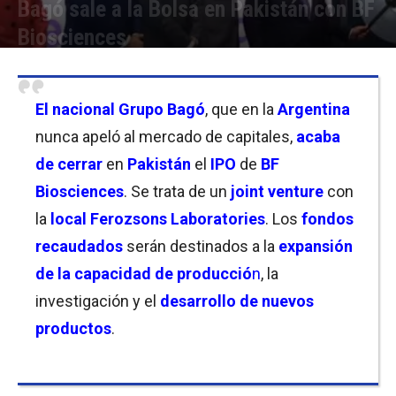
Bagó sale a la Bolsa en Pakistán con BF
Biosciences
Por
Christian Atance
-
23/10/2024 11:15
El
nacional Grupo Bagó
, que en la
Argentina
nunca apeló al mercado de capitales,
acaba
de cerrar
en
Pakistán
el
IPO
de
BF
Biosciences
. Se trata de un
joint venture
con
la
local
Ferozsons Laboratories
. Los
fondos
recaudados
serán destinados a la
expansión
de la capacidad de producció
n
, la
investigación y el
desarrollo de nuevos
productos
.