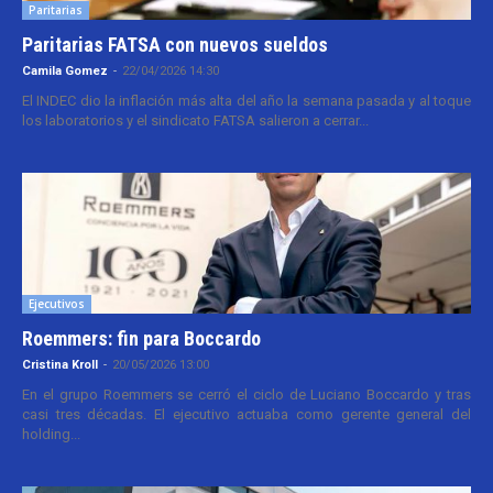
Paritarias
Paritarias FATSA con nuevos sueldos
Camila Gomez
-
22/04/2026 14:30
El INDEC dio la inflación más alta del año la semana pasada y al toque
los laboratorios y el sindicato FATSA salieron a cerrar...
Ejecutivos
Roemmers: fin para Boccardo
Cristina Kroll
-
20/05/2026 13:00
En el grupo Roemmers se cerró el ciclo de Luciano Boccardo y tras
casi tres décadas. El ejecutivo actuaba como gerente general del
holding...