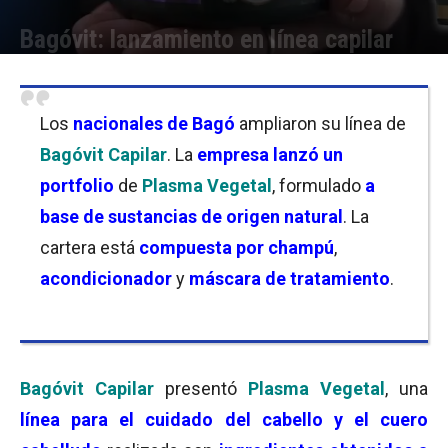
Bagóvit: lanzamiento en línea capilar
Por
Florencia Lippo
-
20/08/2024 12:00
Los
nacionales de Bagó
ampliaron su línea de
Bagóvit Capilar
. La
empresa lanzó un
portfolio
de
Plasma Vegetal
, formulado
a
base de sustancias de origen natural
. La
cartera está
compuesta por champú
,
acondicionador
y
máscara de tratamiento
.
Bagóvit Capilar
presentó
Plasma Vegetal
, una
línea para el cuidado del cabello y el cuero