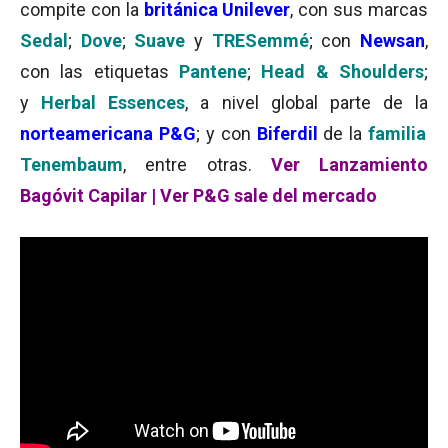
compite con la
británica Unilever
, con sus marcas
Sedal
;
Dove
;
Suave
y
TRESemmé
; con
Newsan
,
con las etiquetas
Pantene
;
Head & Shoulders
;
y
Herbal Essences
, a nivel global parte de la
norteamericana P&G
; y con
Biferdil
de la
familia
Tenembaum
, entre otras.
Ver Lanzamiento
Bagóvit Capilar
|
Ver P&G sale del mercado