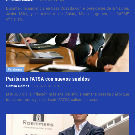
Christian Atance
-
29/05/2026 15:00
Durante una audiencia en Casa Rosada con el presidente de la Nación,
Javier Milei, y el ministro de Salud, Mario Lugones, la CAEME
oficializó...
Paritarias
Paritarias FATSA con nuevos sueldos
Camila Gomez
-
22/04/2026 14:30
El INDEC dio la inflación más alta del año la semana pasada y al toque
los laboratorios y el sindicato FATSA salieron a cerrar...