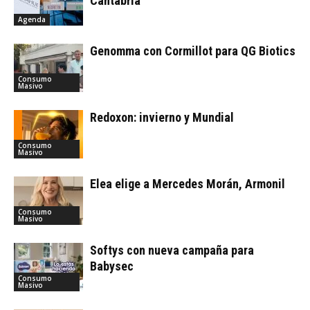
Cantabria
Agenda
Genomma con Cormillot para QG Biotics
Consumo
Masivo
Redoxon: invierno y Mundial
Consumo
Masivo
Elea elige a Mercedes Morán, Armonil
Consumo
Masivo
Softys con nueva campaña para
Babysec
Consumo
Masivo