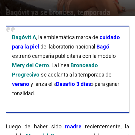
Bagóvit ya se broncea, temporada
Por
Florencia Lippo
-
28/09/2020 09:15
Bagóvit A
, la emblemática marca de
cuidado
para la piel
del laboratorio nacional
Bagó
,
estrenó campaña publicitaria con la modelo
Mery del Cerro
. La línea
Bronceado
Progresivo
se adelanta a la temporada de
verano
y lanza el «
Desafío 3 días
» para ganar
tonalidad.
Luego de haber sido
madre
recientemente, la