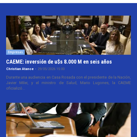
Empresas
CAEME: inversión de u$s 8.000 M en seis años
Christian Atance
-
29/05/2026 15:00
Durante una audiencia en Casa Rosada con el presidente de la Nación,
Javier Milei, y el ministro de Salud, Mario Lugones, la CAEME
oficializó...