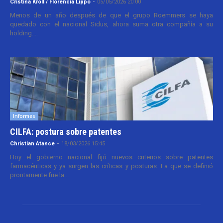
Cristina Kroll / Florencia Lippo
-
05/05/2026 20:00
Menos de un año después de que el grupo Roemmers se haya
quedado con el nacional Sidus, ahora suma otra compañía a su
holding....
Informes
CILFA: postura sobre patentes
Christian Atance
-
18/03/2026 15:45
Hoy el gobierno nacional fijó nuevos criterios sobre patentes
farmacéuticas y ya surgen las críticas y posturas. La que se definió
prontamente fue la...