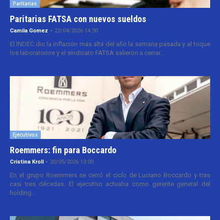
Paritarias
Paritarias FATSA con nuevos sueldos
Camila Gomez
-
22/04/2026 14:30
El INDEC dio la inflación más alta del año la semana pasada y al toque
los laboratorios y el sindicato FATSA salieron a cerrar...
Ejecutivos
Roemmers: fin para Boccardo
Cristina Kroll
-
20/05/2026 13:00
En el grupo Roemmers se cerró el ciclo de Luciano Boccardo y tras
casi tres décadas. El ejecutivo actuaba como gerente general del
holding...