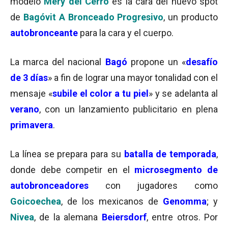
modelo
Mery del Cerro
es la cara del nuevo spot
de
Bagóvit A Bronceado Progresivo
, un producto
autobronceante
para la cara y el cuerpo.
La marca del nacional
Bagó
propone un «
desafío
de 3 días
» a fin de lograr una mayor tonalidad con el
mensaje «
subile el color a tu piel
» y se adelanta al
verano
, con un lanzamiento publicitario en plena
primavera
.
La línea se prepara para su
batalla de temporada
,
donde debe competir en el
microsegmento de
autobronceadores
con jugadores como
Goicoechea
, de los mexicanos de
Genomma
; y
Nivea
, de la alemana
Beiersdorf
, entre otros. Por