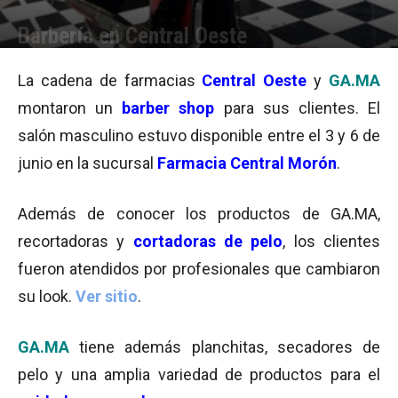
Barbería en Central Oeste
Por
Equipo de Redacción
-
09/06/2015 09:45
La cadena de farmacias
Central Oeste
y
GA.MA
montaron un
barber shop
para sus clientes. El
salón masculino estuvo disponible entre el 3 y 6 de
junio en la sucursal
Farmacia Central Morón
.
Además de conocer los productos de GA.MA,
recortadoras y
cortadoras de pelo
, los clientes
fueron atendidos por profesionales que cambiaron
su look.
Ver sitio
.
GA.MA
tiene además planchitas, secadores de
pelo y una amplia variedad de productos para el