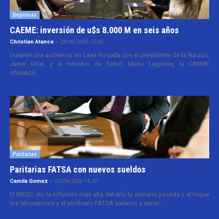
Empresas
CAEME: inversión de u$s 8.000 M en seis años
Christian Atance
-
29/05/2026 15:00
Durante una audiencia en Casa Rosada con el presidente de la Nación,
Javier Milei, y el ministro de Salud, Mario Lugones, la CAEME
oficializó...
Paritarias
Paritarias FATSA con nuevos sueldos
Camila Gomez
-
22/04/2026 14:30
El INDEC dio la inflación más alta del año la semana pasada y al toque
los laboratorios y el sindicato FATSA salieron a cerrar...