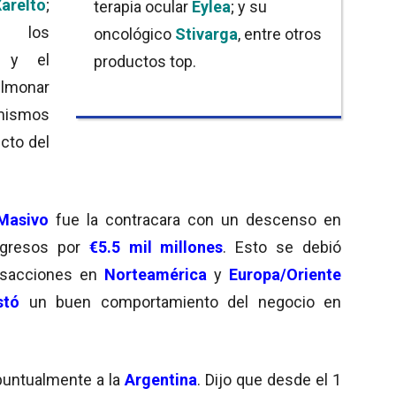
arelto
;
terapia ocular
Eylea
; y su
 los
oncológico
Stivarga
, entre otros
 y el
productos top.
lmonar
ismos
cto del
Masivo
fue la contracara con un descenso en
ngresos por
€5.5 mil millones
. Esto se debió
nsacciones en
Norteamérica
y
Europa/Oriente
stó
un buen comportamiento del negocio en
ó puntualmente a la
Argentina
. Dijo que desde el 1