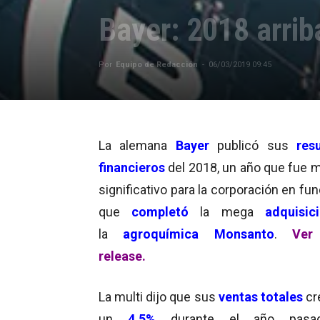
Bayer: 2018 arrib
Por
Equipo de Redacción
-
06/03/2019 09:45
La alemana
Bayer
publicó sus
res
financieros
del 2018, un año que fue 
significativo para la corporación en fu
que
completó
la mega
adquisic
la
agroquímica Monsanto
.
Ver
release
.
La multi dijo que sus
ventas totales
cr
un
4.5%
durante el año pasa