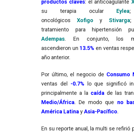
productos claves
: el anticoagulante
X
su terapia ocular
Eylea
;
oncológicos
Xofigo
y
Stivarga
;
tratamiento para hipertensión pu
Adempas
. En conjunto, los m
ascendieron un
13.5%
en ventas respe
año anterior.
Por último, el negocio de
Consumo 
ventas del
-0.7%
lo que significó i
principalmente a la
caída
de las tra
Medio/África
. De modo que
no ba
América Latina
y
Asia-Pacífico
.
En su reporte anual, la multi se refiri