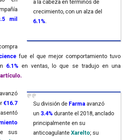
a la cabeza en términos de
ompañía
crecimiento, con un alza del
.5 mil
6.1%
.
 compra
cience
fue el que mejor comportamiento tuvo
 un
6.1%
en ventas, lo que se tradujo en una
artículo
.
 avanzó
or
€16.7
Su división de
Farma
avanzó
 asentó
un
3.4%
durante el 2018, anclado
miento
principalmente en su
e sus
anticoagulante
Xarelto
; su