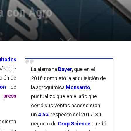
a con Agro
ultados
más que
La alemana
Bayer
, que en el
nción de
2018 completó la adquisición de
ión
de
la agroquímica
Monsanto
,
 press
puntualizó que en el año que
cerró sus ventas ascendieron
un
4.5%
respecto del 2017. Su
ecieron
negocio de
Crop Science
quedó
do en