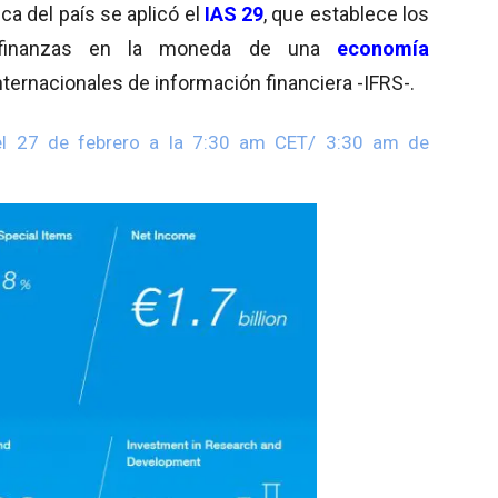
ca del país se aplicó el
IAS 29
, que establece los
as finanzas en la moneda de una
economía
nternacionales de información financiera -IFRS-.
 el 27 de febrero a la 7:30 am CET/ 3:30 am de