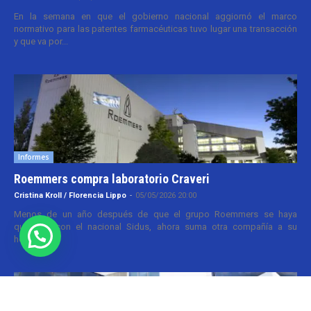
En la semana en que el gobierno nacional aggiornó el marco
normativo para las patentes farmacéuticas tuvo lugar una transacción
y que va por...
Informes
Roemmers compra laboratorio Craveri
Cristina Kroll / Florencia Lippo
-
05/05/2026 20:00
Menos de un año después de que el grupo Roemmers se haya
quedado con el nacional Sidus, ahora suma otra compañía a su
holding....