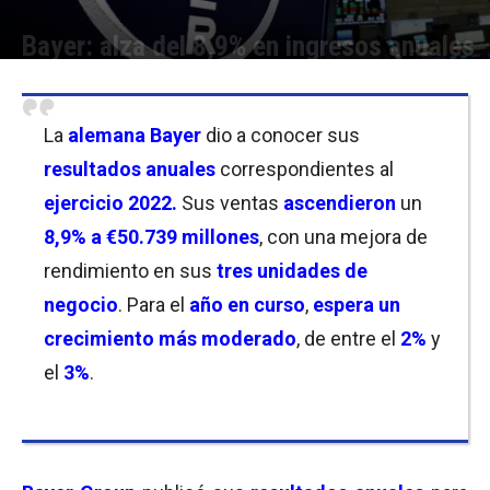
Bayer: alza del 8,9% en ingresos anuales
Por
Christian Atance
-
28/02/2023 11:00
La
alemana Bayer
dio a conocer sus
resultados anuales
correspondientes al
ejercicio 2022.
Sus ventas
ascendieron
un
8,9% a €50.739 millones
, con una mejora de
rendimiento en sus
tres unidades de
negocio
. Para el
año en curso
,
espera un
crecimiento más moderado
, de entre el
2%
y
el
3%
.