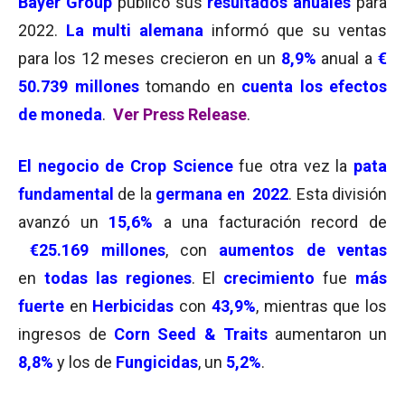
Bayer Group
publicó sus
resultados anuales
para
2022.
La multi alemana
informó que su ventas
para los 12 meses crecieron en un
8,9%
anual a
€
50.739 millones
tomando en
cuenta los efectos
de moneda
.
Ver Press Release
.
El negocio de
Crop Science
fue otra vez la
pata
fundamental
de la
germana en 2022
. Esta división
avanzó un
15,6%
a una facturación record de
€25.169 millones
, con
aumentos de ventas
en
todas las regiones
. El
crecimiento
fue
más
fuerte
en
Herbicidas
con
43,9%
, mientras que los
ingresos de
Corn Seed & Traits
aumentaron un
8,8%
y los de
Fungicidas
, un
5,2%
.