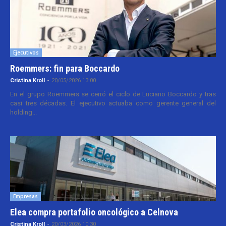
Ejecutivos
Roemmers: fin para Boccardo
Cristina Kroll
-
20/05/2026 13:00
En el grupo Roemmers se cerró el ciclo de Luciano Boccardo y tras
casi tres décadas. El ejecutivo actuaba como gerente general del
holding...
Empresas
Elea compra portafolio oncológico a Celnova
Cristina Kroll
-
20/03/2026 10:30