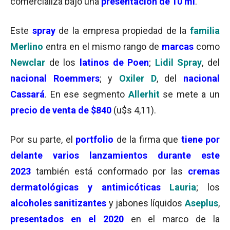
comercializa bajo una
presentación de 10 ml
.
Este
spray
de la empresa propiedad de la
familia
Merlino
entra en el mismo rango de
marcas
como
Newclar
de los
latinos de Poen
;
Lidil Spray
, del
nacional Roemmers
; y
Oxiler D
, del
nacional
Cassará
. En ese segmento
Allerhit
se mete a un
precio de venta de $840
(u$s 4,11).
Por su parte, el
portfolio
de la firma que
tiene por
delante varios lanzamientos durante este
2023
también está conformado por las
cremas
dermatológicas y antimicóticas
Lauria
; los
alcoholes sanitizantes
y jabones líquidos
Aseplus
,
presentados en el 2020
en el marco de la