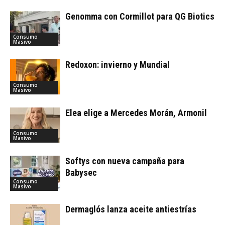
Genomma con Cormillot para QG Biotics
Consumo
Masivo
Redoxon: invierno y Mundial
Consumo
Masivo
Elea elige a Mercedes Morán, Armonil
Consumo
Masivo
Softys con nueva campaña para
Babysec
Consumo
Masivo
Dermaglós lanza aceite antiestrías