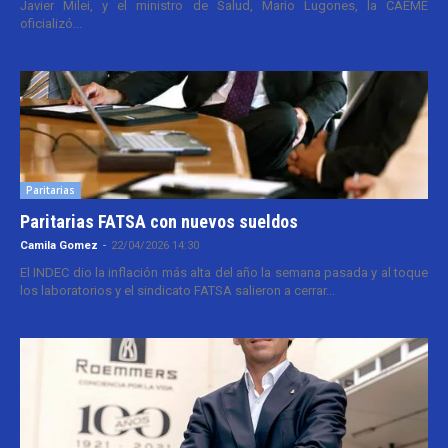
Javier Milei, y el ministro de Salud, Mario Lugones, la CAEME
oficializó...
Paritarias
Paritarias FATSA con nuevos sueldos
Camila Gomez
-
22/04/2026 14:30
El INDEC dio la inflación más alta del año la semana pasada y al toque
los laboratorios y el sindicato FATSA salieron a cerrar...