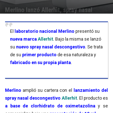
Merlino lanzó Allerhit, spray nasal
Por
Florencia Lippo
-
28/02/2023 12:45
El
laboratorio nacional Merlino
presentó su
nueva marca
Allerhit
. Bajo la misma se lanzó
su
nuevo spray nasal descongestivo
. Se trata
de su
primer producto
de esa naturaleza y
fabricado en su propia planta
.
Merlino
amplió su cartera con el
lanzamiento del
spray nasal descongestivo
Allerhit
. El producto es
a base de clorhidrato de oximetazolina
y se