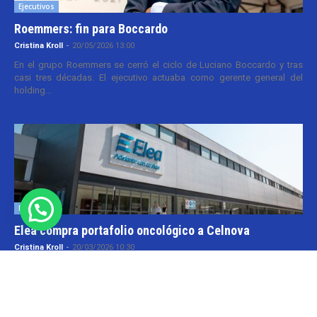
Ejecutivos
Roemmers: fin para Boccardo
Cristina Kroll
-
20/05/2026 13:00
En el grupo Roemmers se cerró el ciclo de Luciano Boccardo y tras
casi tres décadas. El ejecutivo actuaba como gerente general del
holding...
Empresas
Elea compra portafolio oncológico a Celnova
Cristina Kroll
-
20/03/2026 10:30
En la semana en que el gobierno nacional aggiornó el marco
normativo para las patentes farmacéuticas tuvo lugar una transacción
y que va por...