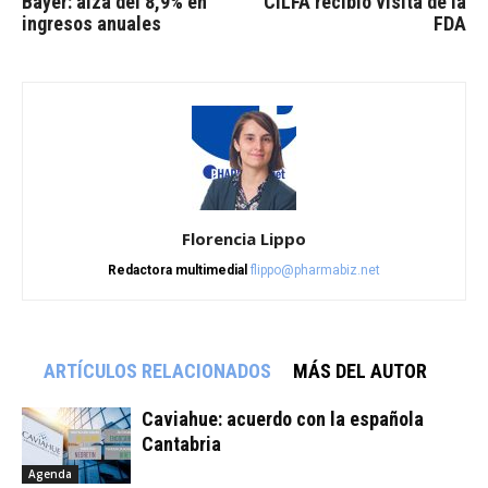
Bayer: alza del 8,9% en
CILFA recibió visita de la
ingresos anuales
FDA
Florencia Lippo
Redactora multimedial
flippo@pharmabiz.net
ARTÍCULOS RELACIONADOS
MÁS DEL AUTOR
Caviahue: acuerdo con la española
Cantabria
Agenda