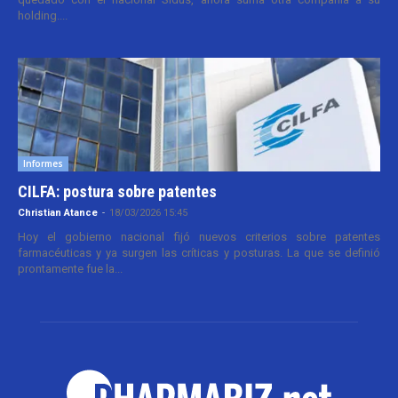
holding....
Informes
CILFA: postura sobre patentes
Christian Atance
-
18/03/2026 15:45
Hoy el gobierno nacional fijó nuevos criterios sobre patentes
farmacéuticas y ya surgen las críticas y posturas. La que se definió
prontamente fue la...