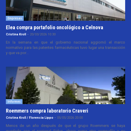
Empresas
Elea compra portafolio oncológico a Celnova
Cristina Kroll
-
20/03/2026 10:30
En la semana en que el gobierno nacional aggiornó el marco
normativo para las patentes farmacéuticas tuvo lugar una transacción
y que va por...
Informes
Roemmers compra laboratorio Craveri
Cristina Kroll / Florencia Lippo
-
05/05/2026 20:00
Menos de un año después de que el grupo Roemmers se haya
quedado con el nacional Sidus, ahora suma otra compañía a su