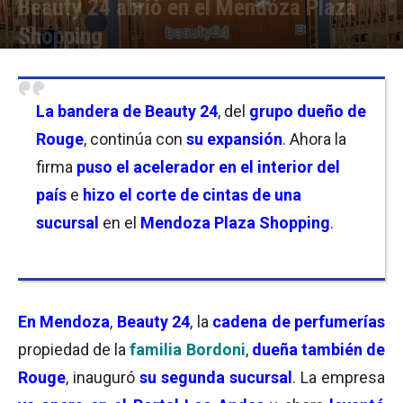
Beauty 24 abrió en el Mendoza Plaza
Shopping
Por
Florencia Lippo
-
07/12/2024 12:00
La
bandera de Beauty 24
, del
grupo dueño de
Rouge
, continúa con
su expansión
. Ahora la
firma
puso el acelerador en el interior del
país
e
hizo el corte de cintas de una
sucursal
en el
Mendoza Plaza Shopping
.
En Mendoza
,
Beauty 24
, la
cadena de perfumerías
propiedad de la
familia Bordoni
,
dueña también de
Rouge
, inauguró
su segunda sucursal
. La empresa