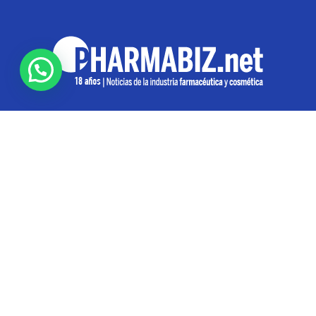
SOBRE NOSOTROS
Pharmabiz es un diario especializado en el quehacer
de la industria farmacéutica y cosmética. Investiga y
analiza noticias desde la Ciudad de Buenos Aires para
toda la región
Contáctanos:
info@pharmabiz.net
SEGUINOS