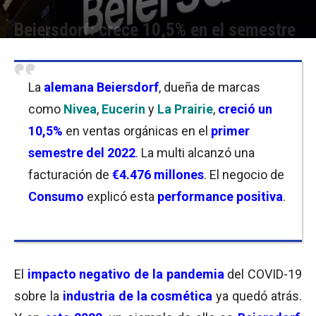
Beiersdorf: crece 10,5% en el semestre
Por
Florencia Lippo
-
04/08/2022 10:00
La
alemana Beiersdorf
, dueña de marcas
como
Nivea
,
Eucerin
y
La Prairie
,
creció un
10,5%
en ventas orgánicas en el
primer
semestre del 2022
. La multi alcanzó una
facturación de
€4.476 millones
. El negocio de
Consumo
explicó esta
performance positiva
.
El
impacto negativo de la pandemia
del COVID-19
sobre la
industria de la cosmética
ya quedó atrás.