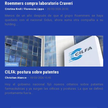
Roemmers compra laboratorio Craveri
Cristina Kroll / Florencia Lippo
-
05/05/2026 20:00
Menos de un año después de que el grupo Roemmers se haya
quedado con el nacional Sidus, ahora suma otra compañía a su
holding....
Informes
CILFA: postura sobre patentes
Christian Atance
-
18/03/2026 15:45
Hoy el gobierno nacional fijó nuevos criterios sobre patentes
farmacéuticas y ya surgen las críticas y posturas. La que se definió
prontamente fue la...