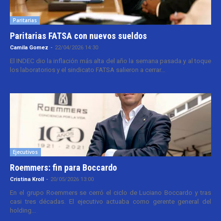
Paritarias
Paritarias FATSA con nuevos sueldos
Camila Gomez
-
22/04/2026 14:30
El INDEC dio la inflación más alta del año la semana pasada y al toque
los laboratorios y el sindicato FATSA salieron a cerrar...
Ejecutivos
Roemmers: fin para Boccardo
Cristina Kroll
-
20/05/2026 13:00
En el grupo Roemmers se cerró el ciclo de Luciano Boccardo y tras
casi tres décadas. El ejecutivo actuaba como gerente general del
holding...