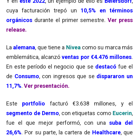
Y en
este 2022
, un ejemplo de ello es
Beiersdorf
,
cuya facturación trepó un
10,5% en términos
orgánicos
durante el primer semestre.
Ver press
release.
La
alemana
, que tiene a
Nivea
como su marca más
emblemática, alcanzó
ventas por €4.476 millones
.
En este período el negocio que se
destacó
fue el
de
Consumo
, con ingresos que se
dispararon un
11,7%
.
Ver presentación.
Este
portfolio
facturó €3.638 millones, y el
segmento de Dermo
, con etiquetas como
Eucerin
,
fue el que mejor performó, con una
suba del
26,6%
. Por su parte, la cartera de
Healthcare
, que