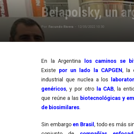
Belapolsky, un a
Por
Facundo Rivera
-
12/05/2022 10:30
En la Argentina
los caminos se bi
Existe
por un lado la CAPGEN
, la
industrial que nuclea a los
laborator
genéricos
, y por otro
la CAB
, la ent
que reúne a las
biotecnológicas y e
de biosimilares
.
Sin embargo
en Brasil
, todo es más si
conjunto de
compañías enfocad