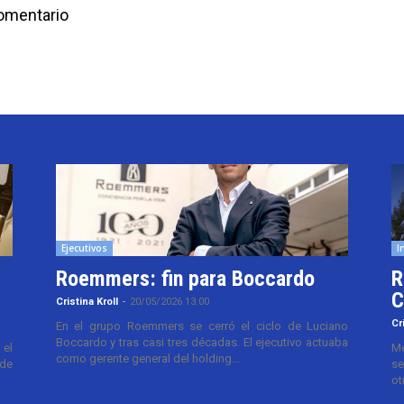
comentario
Ejecutivos
I
Roemmers: fin para Boccardo
R
C
Cristina Kroll
-
20/05/2026 13:00
Cr
En el grupo Roemmers se cerró el ciclo de Luciano
Boccardo y tras casi tres décadas. El ejecutivo actuaba
el
Me
como gerente general del holding...
 de
se
ot