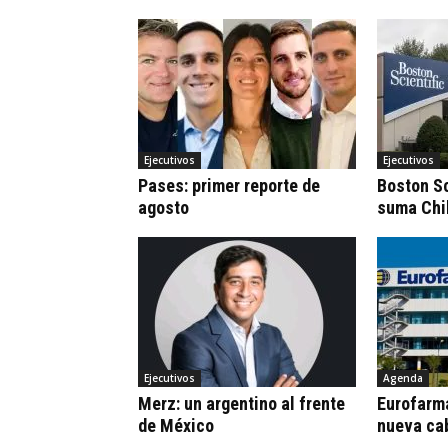
Ejecutivos
Ejecutivos
Pases: primer reporte de
Boston Sc
agosto
suma Chi
Ejecutivos
Agenda
Merz: un argentino al frente
Eurofarm
de México
nueva ca