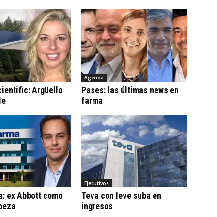
Agenda
ientific: Argüello
Pases: las últimas news en
le
farma
Ejecutivos
a: ex Abbott como
Teva con leve suba en
beza
ingresos