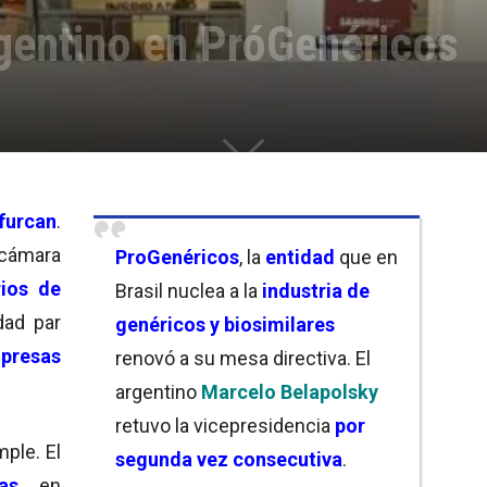
rgentino en PróGenéricos
furcan
.
 cámara
ProGenéricos
, la
entidad
que en
ios de
Brasil nuclea a la
industria de
idad par
genéricos y biosimilares
mpresas
renovó a su mesa directiva. El
argentino
Marcelo Belapolsky
retuvo la vicepresidencia
por
mple. El
segunda vez consecutiva
.
as
en