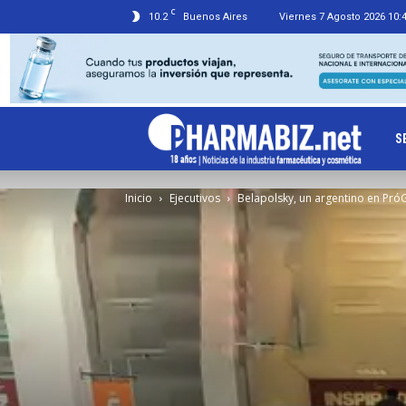
C
10.2
Buenos Aires
Viernes 7 Agosto 2026 10:
Ph
S
Inicio
Ejecutivos
Belapolsky, un argentino en Pró