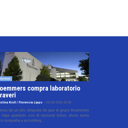
nformes
oemmers compra laboratorio
raveri
istina Kroll / Florencia Lippo
-
05/05/2026 20:00
nos de un año después de que el grupo Roemmers
 haya quedado con el nacional Sidus, ahora suma
ra compañía a su holding....