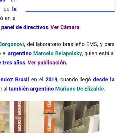
or de
la
ó en el
 panel de directivos
.
Ver Cámara
.
Borgonovi
, del laboratorio brasileño EMS, y para
e el
argentino
Marcelo Belapolsky
, quien está al
 tres años
.
Ver publicación.
ndoz Brasil
en el
2019
, cuando llegó
desde la
r al
también argentino
Mariano De Elizalde
.