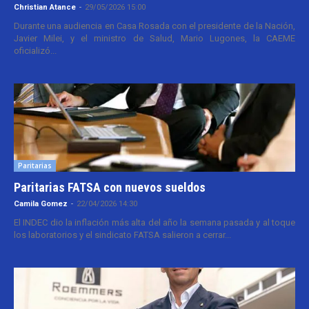
Christian Atance
-
29/05/2026 15:00
Durante una audiencia en Casa Rosada con el presidente de la Nación,
Javier Milei, y el ministro de Salud, Mario Lugones, la CAEME
oficializó...
Paritarias
Paritarias FATSA con nuevos sueldos
Camila Gomez
-
22/04/2026 14:30
El INDEC dio la inflación más alta del año la semana pasada y al toque
los laboratorios y el sindicato FATSA salieron a cerrar...