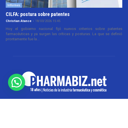
Informes
CILFA: postura sobre patentes
Christian Atance
-
18/03/2026 15:45
Hoy el gobierno nacional fijó nuevos criterios sobre patentes
farmacéuticas y ya surgen las críticas y posturas. La que se definió
prontamente fue la...
SOBRE NOSOTROS
Pharmabiz es un diario especializado en el quehacer