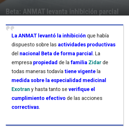
Beta: ANMAT levanta inhibición parcial
Por
Christian Atance
-
28/10/2025 11:00
La
ANMAT
levantó la inhibición
que había
dispuesto sobre las
actividades productivas
del
nacional Beta de forma parcial
. La
empresa
propiedad
de la
familia
Zidar
de
todas maneras todavía
tiene vigente
la
medida sobre la especialidad medicinal
Exotran
y hasta tanto se
verifique el
cumplimiento efectivo
de las acciones
correctivas
.