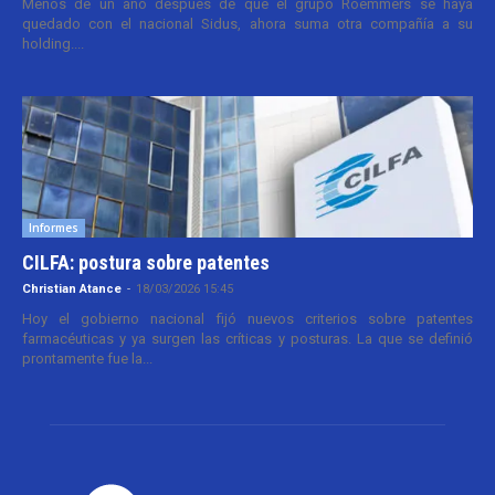
Menos de un año después de que el grupo Roemmers se haya
quedado con el nacional Sidus, ahora suma otra compañía a su
holding....
Informes
CILFA: postura sobre patentes
Christian Atance
-
18/03/2026 15:45
Hoy el gobierno nacional fijó nuevos criterios sobre patentes
farmacéuticas y ya surgen las críticas y posturas. La que se definió
prontamente fue la...