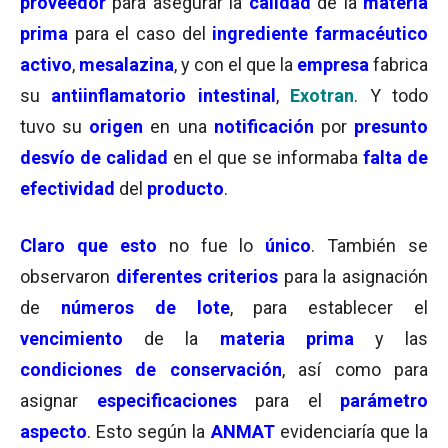
proveedor
para asegurar la
calidad
de la
materia
prima
para el caso del
ingrediente farmacéutico
activo
,
mesalazina
, y con el que la
empresa
fabrica
su
antiinflamatorio intestinal
,
Exotran
. Y todo
tuvo su
origen
en una
notificación
por
presunto
desvío de calidad
en el que se informaba
falta de
efectividad
del
producto
.
Claro que esto
no fue lo
único
. También se
observaron
diferentes criterios
para la asignación
de
números de lote
, para establecer el
vencimiento
de la
materia prima
y las
condiciones de conservación
, así como para
asignar
especificaciones
para el
parámetro
aspecto
. Esto según la
ANMAT
evidenciaría que la