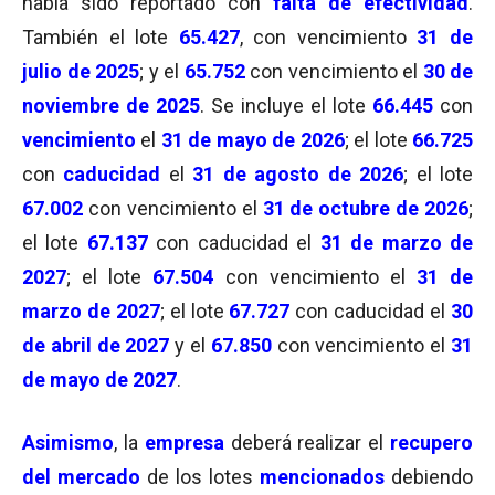
había sido reportado con
falta de efectividad
.
También el lote
65.427
, con vencimiento
31 de
julio de 2025
; y el
65.752
con vencimiento el
30 de
noviembre de 2025
. Se incluye el lote
66.445
con
vencimiento
el
31 de mayo de 2026
; el lote
66.725
con
caducidad
el
31 de agosto de 2026
; el lote
67.002
con vencimiento el
31 de octubre de 2026
;
el lote
67.137
con caducidad el
31 de marzo de
2027
; el lote
67.504
con vencimiento el
31 de
marzo de 2027
; el lote
67.727
con caducidad el
30
de abril de 2027
y el
67.850
con vencimiento el
31
de mayo de 2027
.
Asimismo
, la
empresa
deberá realizar el
recupero
del mercado
de los lotes
mencionados
debiendo