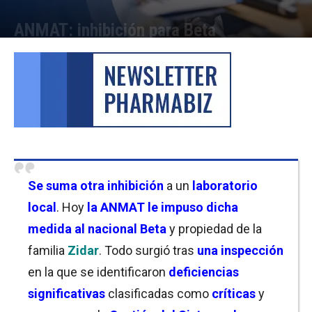
ANMAT: inhibición para Beta
Por
Cristina Kroll
-
01/10/2025 09:15
Se suma otra inhibición
a un
laboratorio
local
. Hoy
la ANMAT
le impuso dicha
medida al nacional Beta
y propiedad de la
familia
Zidar
. Todo surgió tras
una inspección
en la que se identificaron
deficiencias
significativas
clasificadas como
críticas
y