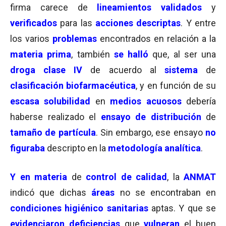
firma carece de
lineamientos validados
y
verificados
para las
acciones descriptas
. Y entre
los varios
problemas
encontrados en relación a la
materia prima
, también
se halló
que, al ser una
droga clase IV
de acuerdo al
sistema
de
clasificación biofarmacéutica
, y en función de su
escasa solubilidad
en
medios acuosos
debería
haberse realizado el
ensayo de distribución
de
tamaño de partícula
. Sin embargo, ese ensayo
no
figuraba
descripto en la
metodología analítica
.
Y en materia
de
control de calidad
, la
ANMAT
indicó que dichas
áreas
no se encontraban en
condiciones higiénico
sanitarias
aptas. Y que se
evidenciaron deficiencias
que
vulneran
el buen