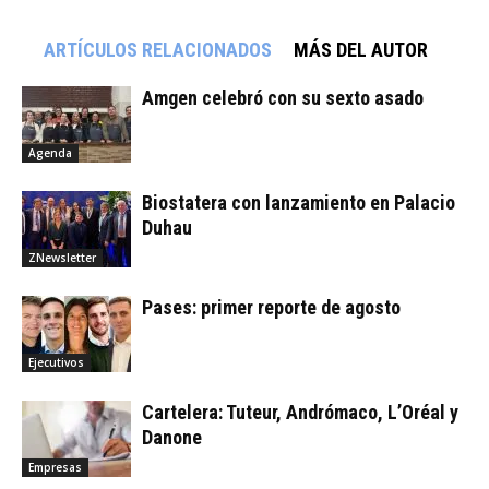
ARTÍCULOS RELACIONADOS
MÁS DEL AUTOR
Amgen celebró con su sexto asado
Agenda
Biostatera con lanzamiento en Palacio
Duhau
ZNewsletter
Pases: primer reporte de agosto
Ejecutivos
Cartelera: Tuteur, Andrómaco, L’Oréal y
Danone
Empresas