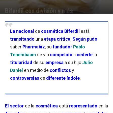
Biferdil con división y más
Por
Cristina Kroll
-
15/11/2019 12:15
La nacional
de
cosmética
Biferdil
está
transitando
una
etapa crítica
.
Según pudo
saber
Pharmabiz
, su
fundador
Pablo
Tenembaum
se vio
compelido
a
cederle
la
titularidad
de su
empresa
a su hijo
Julio
Daniel
en medio de
conflictos
y
controversias
de
diferente índole
.
El sector
de la
cosmética
está
representado
en la