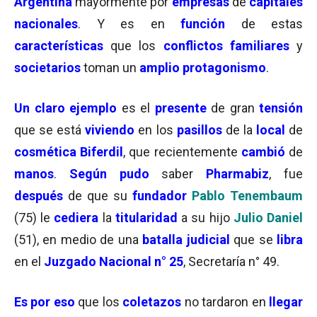
Argentina
mayormente por
empresas
de
capitales
nacionales
. Y es en
función
de estas
características
que los
conflictos familiares
y
societarios
toman un
amplio protagonismo
.
Un claro ejemplo
es el
presente
de gran
tensión
que se está
viviendo
en los
pasillos
de la
local
de
cosmética
Biferdil
, que recientemente
cambió
de
manos
.
Según pudo
saber
Pharmabiz
, fue
después
de que su
fundador
Pablo Tenembaum
(75) le
cediera
la
titularidad
a su hijo
Julio Daniel
(51), en medio de una
batalla judicial
que se
libra
en el
Juzgado Nacional n° 25
, Secretaría n° 49.
Es por eso
que los
coletazos
no tardaron en
llegar