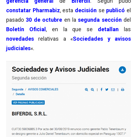
gerencia general
de
Biferdil
. Según pudo
constatar
Pharmabiz
, esta
decisión
se
publicó
el
pasado
30 de octubre
en la
segunda sección
del
Boletín Oficial
, en la que se
detallan
las
novedades
relativas a «
Sociedades y avisos
judiciales
«.