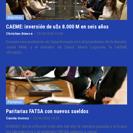
Empresas
CAEME: inversión de u$s 8.000 M en seis años
Christian Atance
-
29/05/2026 15:00
Durante una audiencia en Casa Rosada con el presidente de la Nación,
Javier Milei, y el ministro de Salud, Mario Lugones, la CAEME
oficializó...
Paritarias
Paritarias FATSA con nuevos sueldos
Camila Gomez
-
22/04/2026 14:30
El INDEC dio la inflación más alta del año la semana pasada y al toque
los laboratorios y el sindicato FATSA salieron a cerrar...