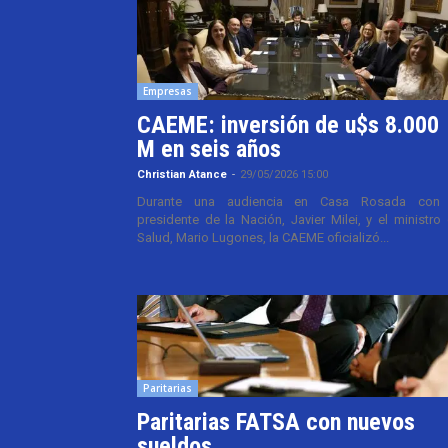
Empresas
CAEME: inversión de u$s 8.000
M en seis años
Christian Atance
-
29/05/2026 15:00
Durante una audiencia en Casa Rosada con 
presidente de la Nación, Javier Milei, y el ministro
Salud, Mario Lugones, la CAEME oficializó...
Paritarias
Paritarias FATSA con nuevos
sueldos