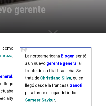
evo gerente
ne como
inraza
,
La norteamericana
Biogen
sentó
a un nuevo
gerente general
al
frente de su filial brasileña. Se
eneral
.
trata de
Christiano Silva
, quien
n llegó
llegó desde la francesa
Sanofi
ctuaba
para tomar el lugar del indio
ecialty
Sameer Savkur
.