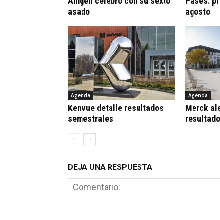
Amgen celebró con su sexto
Pases: pr
asado
agosto
Agenda
Agenda
Kenvue detalle resultados
Merck al
semestrales
resultad
DEJA UNA RESPUESTA