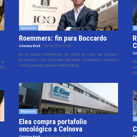
Ejecutivos
I
Roemmers: fin para Boccardo
R
C
Cristina Kroll
-
20/05/2026 13:00
Cr
En el grupo Roemmers se cerró el ciclo de Luciano
Boccardo y tras casi tres décadas. El ejecutivo actuaba
el
Me
como gerente general del holding...
 de
se
ot
Empresas
I
Elea compra portafolio
oncológico a Celnova
C
Cristina Kroll
-
20/03/2026 10:30
Ch