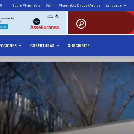
28
Sobre Pharmabiz
Staff
Pharmabiz En Los Medios
Language
armabiz.NET
ECCIONES
COBERTURAS
SUSCRIBITE