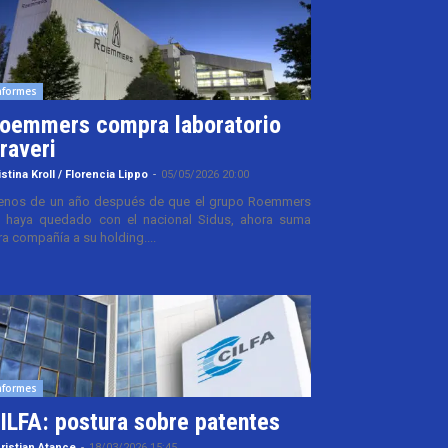
nformes
oemmers compra laboratorio
raveri
istina Kroll / Florencia Lippo
-
05/05/2026 20:00
nos de un año después de que el grupo Roemmers
 haya quedado con el nacional Sidus, ahora suma
ra compañía a su holding....
nformes
ILFA: postura sobre patentes
ristian Atance
-
18/03/2026 15:45