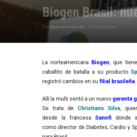
Biogen Brasil: nu
Por
Equipo de Redacción
-
07/08/2018 10:45
La norteamericana
Biogen
, que tie
caballito de batalla a su producto
Sp
registró cambios en su
filial brasileña
.
Allí la multi sentó a un nuevo
gerente g
Se trata de
Christiano Silva
, quie
desde la francesa
Sanofi
donde a
como director de Diabetes, Cardio y Sp
para Brasil.