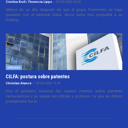
Cristina Kroll / Florencia Lippo
-
05/05/2026 20:00
Menos de un año después de que el grupo Roemmers se haya
quedado con el nacional Sidus, ahora suma otra compañía a su
holding....
Informes
CILFA: postura sobre patentes
Christian Atance
-
18/03/2026 15:45
Hoy el gobierno nacional fijó nuevos criterios sobre patentes
farmacéuticas y ya surgen las críticas y posturas. La que se definió
prontamente fue la...