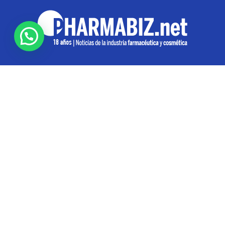
SOBRE NOSOTROS
Pharmabiz es un diario especializado en el quehacer
de la industria farmacéutica y cosmética. Investiga y
analiza noticias desde la Ciudad de Buenos Aires para
toda la región
Contáctanos:
info@pharmabiz.net
SEGUINOS