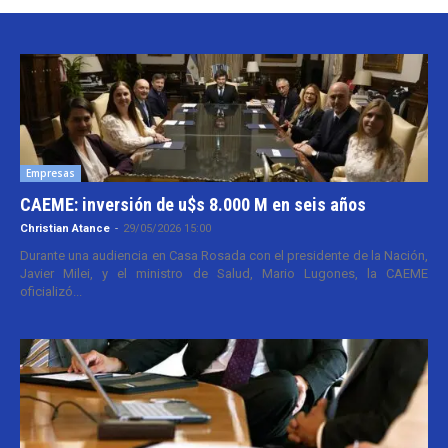
Empresas
CAEME: inversión de u$s 8.000 M en seis años
Christian Atance
-
29/05/2026 15:00
Durante una audiencia en Casa Rosada con el presidente de la Nación,
Javier Milei, y el ministro de Salud, Mario Lugones, la CAEME
oficializó...