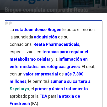
Biogen completa compra de Reata
Por
Christian Atance
-
26/09/2023 11:00
La
estadounidense Biogen
le puso el moño a
la anunciada
adquisición
de su
connacional
Reata Pharmaceuticals
,
especializada en
terapias para regular el
metabolismo celular
y la
inflamación en
enfermedades neurológicas graves
. El deal,
con un
valor empresarial
de
u$s 7.300
millones
, le permitirá
sumar a su cartera
a
Skyclarys
, el
primer y único tratamiento
aprobado por la
FDA
para
la ataxia de
Friedreich
(FA).