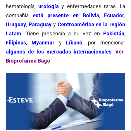
hematología,
urología
y enfermedades raras. La
compañía
está presente en Bolivia
,
Ecuador
,
Uruguay
,
Paraguay
y
Centroamérica en la región
Latam
. Tiene presencia a su vez en
Pakistán
,
Filipinas
,
Myanmar
y
Líbano
, por mencionar
algunos de los mercados internacionales
.
Ver
Bioprofarma Bagó