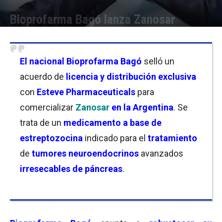
Bioprofarma Bagó lanza Zanosar
Por
Florencia Lippo
-
26/08/2024 12:30
El
nacional Bioprofarma Bagó
selló un
acuerdo de
licencia y distribución exclusiva
con
Esteve Pharmaceuticals
para
comercializar
Zanosar
en la Argentina
. Se
trata de un
medicamento a base de
estreptozocina
indicado para el
tratamiento
de
tumores neuroendocrinos
avanzados
irresecables de páncreas
.