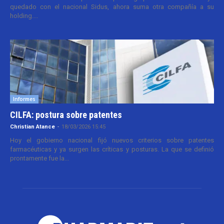
quedado con el nacional Sidus, ahora suma otra compañía a su
holding....
Informes
CILFA: postura sobre patentes
Christian Atance
-
18/03/2026 15:45
Hoy el gobierno nacional fijó nuevos criterios sobre patentes
farmacéuticas y ya surgen las críticas y posturas. La que se definió
prontamente fue la...