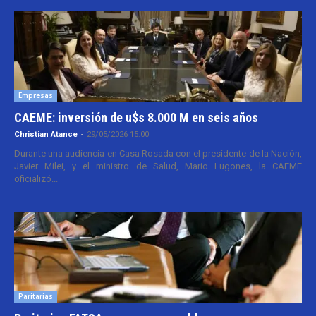
Empresas
CAEME: inversión de u$s 8.000 M en seis años
Christian Atance
-
29/05/2026 15:00
Durante una audiencia en Casa Rosada con el presidente de la Nación,
Javier Milei, y el ministro de Salud, Mario Lugones, la CAEME
oficializó...
Paritarias