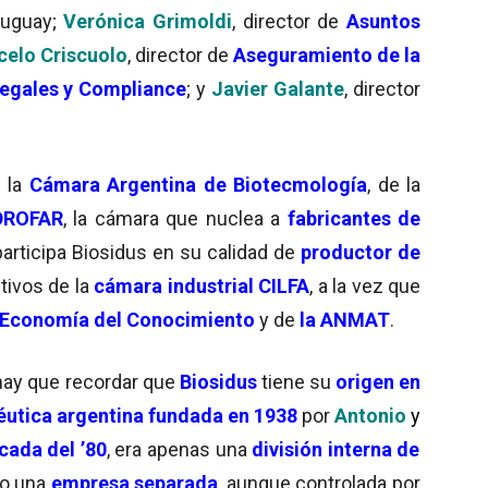
ruguay;
Verónica Grimoldi
, director de
Asuntos
elo Criscuolo
, director de
Aseguramiento de la
egales y Compliance
; y
Javier Galante
, director
e la
Cámara Argentina de Biotecmología
, de la
DROFAR
, la cámara que nuclea a
fabricantes de
articipa Biosidus en su calidad de
productor de
tivos de la
cámara industrial CILFA
, a la vez que
 Economía del Conocimiento
y de
la ANMAT
.
 hay que recordar que
Biosidus
tiene su
origen en
utica argentina fundada en 1938
por
Antonio
y
cada del ’80
, era apenas una
división interna de
o una
empresa separada
, aunque controlada por