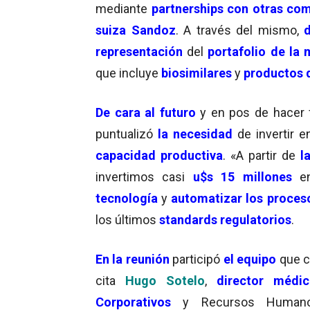
mediante
partnerships con otras co
suiza Sandoz
. A través del mismo,
d
representación
del
portafolio de la 
que incluye
biosimilares
y
productos d
De cara al futuro
y en pos de hacer 
puntualizó
la necesidad
de invertir 
capacidad productiva
. «A partir de
l
invertimos casi
u$s 15 millones
en
tecnología
y
automatizar los proces
los últimos
standards regulatorios
.
En la reunión
participó
el equipo
que c
cita
Hugo Sotelo
,
director médi
Corporativos
y Recursos Huma