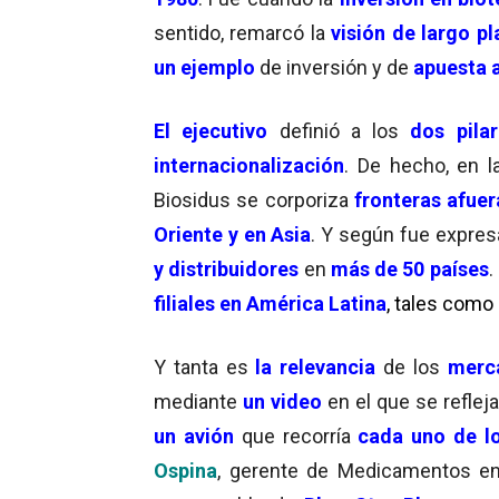
sentido, remarcó la
visión de largo p
un ejemplo
de inversión y de
apuesta a
El ejecutivo
definió a los
dos pilar
internacionalización
. De hecho, en l
Biosidus se corporiza
fronteras afuer
Oriente y en Asia
. Y según fue expre
y distribuidores
en
más de 50 países
.
filiales en América Latina
, tales como
Y tanta es
la relevancia
de los
merc
mediante
un video
en el que se reflej
un avión
que recorría
cada uno de l
Ospina
, gerente de Medicamentos 