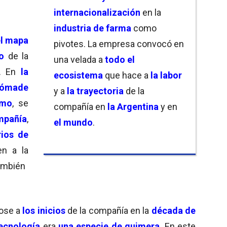
internacionalización
en la
industria de farma
como
el mapa
pivotes. La empresa convocó en
o
de la
una velada a
todo el
. En
la
ecosistema
que hace a
la labor
ómade
y a
la trayectoria
de la
rmo
, se
compañía en
la Argentina
y en
pañía
,
el mundo
.
rios de
n a la
también
ose a
los inicios
de la compañía en la
década de
tecnología
era
una especie de quimera
. En este