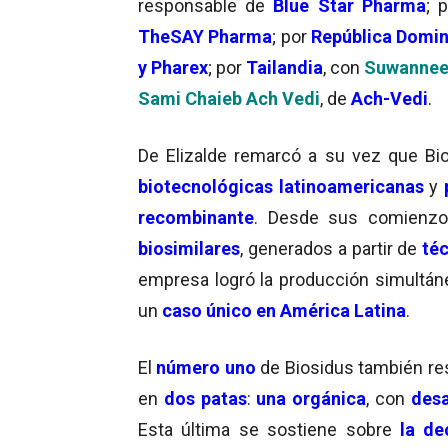
responsable de
Blue Star Pharma
; 
TheSAY Pharma
; por
República Domi
y Pharex
; por
Tailandia
, con
Suwannee
Sami Chaieb Ach Vedi
, de
Ach-Vedi
.
De Elizalde remarcó a su vez que B
biotecnológicas latinoamericanas
y
recombinante
. Desde sus comienz
biosimilares
, generados a partir de
té
empresa logró la producción simultá
un
caso único en América Latina
.
El
número uno
de Biosidus también re
en
dos patas
:
una orgánica
, con
desa
Esta última se sostiene sobre
la de