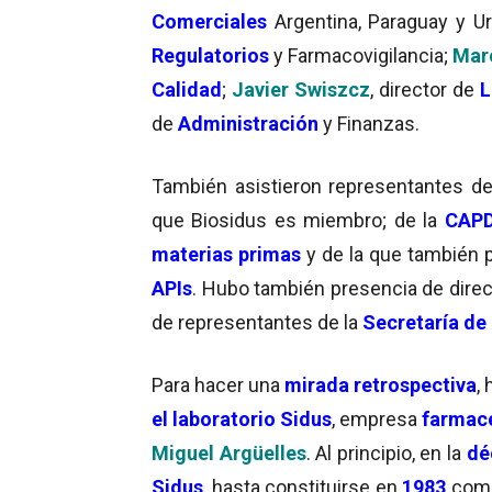
Comerciales
Argentina, Paraguay y U
Regulatorios
y Farmacovigilancia;
Marc
Calidad
;
Javier Swiszcz
, director de
L
de
Administración
y Finanzas.
También asistieron representantes d
que Biosidus es miembro; de la
CAP
materias primas
y de la que también p
APIs
. Hubo también presencia de direc
de representantes de la
Secretaría de
Para hacer una
mirada retrospectiva
,
el laboratorio Sidus
, empresa
farmacé
Miguel Argüelles
. Al principio, en la
dé
Sidus
, hasta constituirse en
1983
com