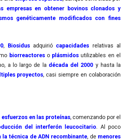
as empresas en obtener bovinos clonados y
ismos genéticamente modificados con fines
90
,
Biosidus
adquirió
capacidades
relativas al
omo
biorreactores
o
plásmidos
utilizables en el
o, a lo largo de la
década del
2000
y hasta la
tiples proyectos
, casi siempre en colaboración
s
esfuerzos en las proteínas
, comenzando por el
oducción del interferón leucocitario
. Al poco
n la técnica de ADN recombinante
, de
menores