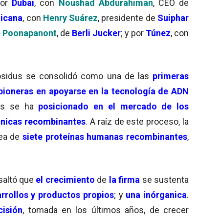
por
Dubai
, con
Noushad Abdurahiman
, CEO de
nicana
, con
Henry Suárez
, presidente de
Suiphar
 Poonapanont
, de
Berli Jucker
; y por
Túnez
, con
iosidus se consolidó como una de las
primeras
pioneras en apoyarse en la tecnología de ADN
os se ha
posicionado en el mercado de los
cnicas recombinantes
. A raíz de este proceso, la
nea de
siete proteínas humanas recombinantes
,
saltó que
el crecimiento
de
la firma
se sustenta
rrollos y productos propios
; y
una inórganica
.
cisión
, tomada en los últimos años, de crecer