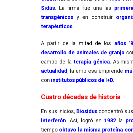
Sidus
. La firma fue una las
primer
transgénicos
y en construir
organ
terapéuticos
.
A partir de la
mitad de los
años ’
desarrollo de animales de granja
c
campo de la
terapia génica
. Asimism
actualidad
, la empresa emprende
múl
con
institutos públicos de I+D
.
Cuatro décadas de historia
En sus inicios,
Biosidus
concentró su
interferón
. Así, logró en
1982
la
pr
tiempo
obtuvo la misma proteína co