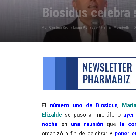
Biosidus celebra 
Por
Cristina Kroll / Laura Ponasso / Hernán Mombelli
-
0
El
número uno de Biosidus
,
Mari
Elizalde
se puso al micrófono
ayer 
noche
en
una reunión
que
la co
organizó a fin de celebrar y
poner e