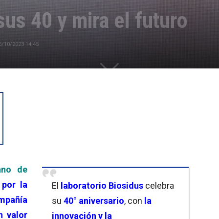
sus 40 y mira el futuro
6/10/2023 14:45
ano de
por la
El
laboratorio Biosidus
celebra
mpañía
su
40° aniversario
, con
la
n valor
innovación y la