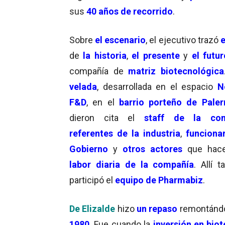
sus
40 años de recorrido
.
Sobre
el escenario
, el ejecutivo trazó
de
la historia
,
el presente
y
el futur
compañía de
matriz biotecnológica
velada
, desarrollada en el espacio
N
F&D
, en el
barrio porteño de Pale
dieron cita el
staff de la com
referentes de la industria
,
funciona
Gobierno
y
otros actores
que hace
labor diaria de la compañía
. Allí 
participó el
equipo de Pharmabiz
.
De Elizalde
hizo
un repaso
remontánd
1980
. Fue cuando la
inversión en bio