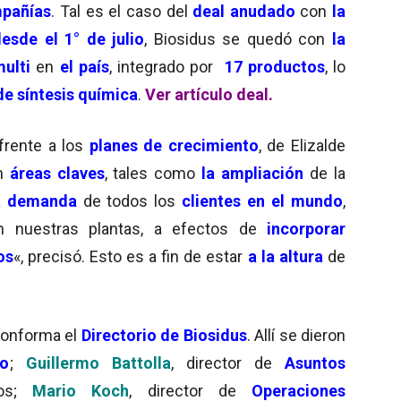
mpañías
. Tal es el caso del
deal anudado
con
la
esde el 1° de julio
, Biosidus se quedó con
la
multi
en
el país
, integrado por
17 productos
, lo
e síntesis química
.
Ver artículo deal.
frente a los
planes de crecimiento
, de Elizalde
en
áreas claves
, tales como
la ampliación
de la
a demanda
de todos los
clientes en el mundo
,
 nuestras plantas, a efectos de
incorporar
os
«, precisó. Esto es a fin de estar
a la altura
de
onforma el
Directorio de Biosidus
. Allí se dieron
co
;
Guillermo Battolla
, director de
Asuntos
nos;
Mario Koch
, director de
Operaciones