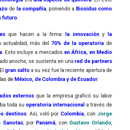
lazo
de
la compañía
, poniendo a
Biosidus como
 futuro
.
es
que hacen a la firma:
la innovación
y
la
a actualidad, más del
7
0% de la operatoria
de
a
. Esto incluye a mercados
en África, en Medio
sado anoche, se sustenta en una
red de partners
 El
gran salto
a su vez fue la reciente apertura de
 las de
México, de Colombia y de Ecuador
.
ados externos
que la empresa graficó su labor
aba toda su
operatoria internacional
a través de
os destinos
. Así, voló por
Colombia
, con
Jorge
en
Sanotas
; por
Panamá
, con
Gustavo Orlando
,