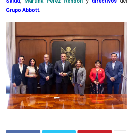
Salud
,
Martina Pérez Rendón
y
directivos
del
Grupo Abbott
.