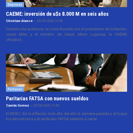
Empresas
CAEME: inversión de u$s 8.000 M en seis años
Christian Atance
-
29/05/2026 15:00
Durante una audiencia en Casa Rosada con el presidente de la Nación,
Javier Milei, y el ministro de Salud, Mario Lugones, la CAEME
oficializó...
Paritarias
Paritarias FATSA con nuevos sueldos
Camila Gomez
-
22/04/2026 14:30
El INDEC dio la inflación más alta del año la semana pasada y al toque
los laboratorios y el sindicato FATSA salieron a cerrar...