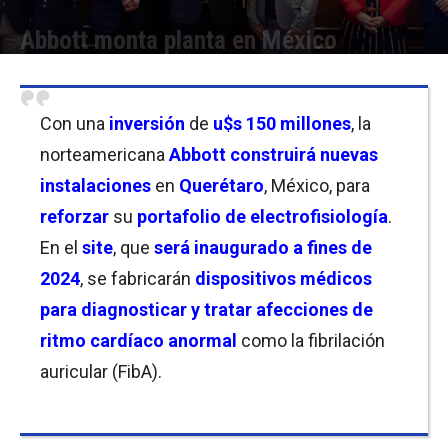
Abbott monta planta en México
Por
Christian Atance
-
06/10/2023 13:00
Con una
inversión
de
u$s 150 millones
, la
norteamericana
Abbott
construirá nuevas
instalaciones
en
Querétaro
, México, para
reforzar
su
portafolio de electrofisiología
.
En el
site
, que
será inaugurado a fines de
2024
, se fabricarán
dispositivos médicos
para diagnosticar y tratar
afecciones de
ritmo cardíaco anormal
como la fibrilación
auricular (FibA).