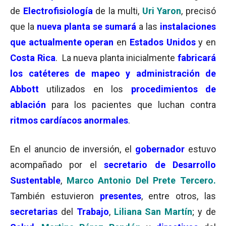
de
Electrofisiología
de la multi,
Uri Yaron
, precisó
que la
nueva planta se sumará
a las
instalaciones
que actualmente operan
en
Estados Unidos
y en
Costa Rica
. La nueva planta inicialmente
f
a
bricará
los catéteres de mapeo y administración de
Abbott
utilizados en los
procedimientos de
ablación
para los pacientes que luchan contra
ritmos cardíacos anormales
.
En el anuncio de inversión, el
gobernador
estuvo
acompañado por el
secretario de Desarrollo
Sustentable
,
Marco Antonio Del Prete Tercero.
También estuvieron
presentes
, entre otros, las
secretarias
del
Trabajo
,
Liliana San Martín
; y de