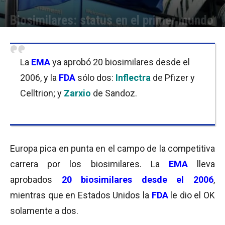
Biosimilares: status en el primer mundo
Por
Micaela Bitch
-
22/06/2016 10:45
La
EMA
ya aprobó 20 biosimilares desde el
2006, y la
FDA
sólo dos:
Inflectra
de Pfizer y
Celltrion; y
Zarxio
de Sandoz.
Europa pica en punta en el campo de la competitiva
carrera por los biosimilares. La
EMA
lleva
aprobados
20 biosimilares desde el 2006
,
mientras que en Estados Unidos la
FDA
le dio el OK
solamente a dos.