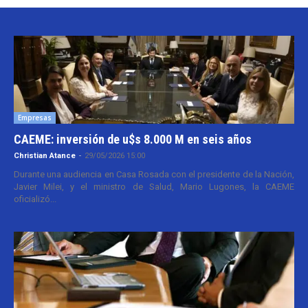
Empresas
CAEME: inversión de u$s 8.000 M en seis años
Christian Atance
-
29/05/2026 15:00
Durante una audiencia en Casa Rosada con el presidente de la Nación,
Javier Milei, y el ministro de Salud, Mario Lugones, la CAEME
oficializó...