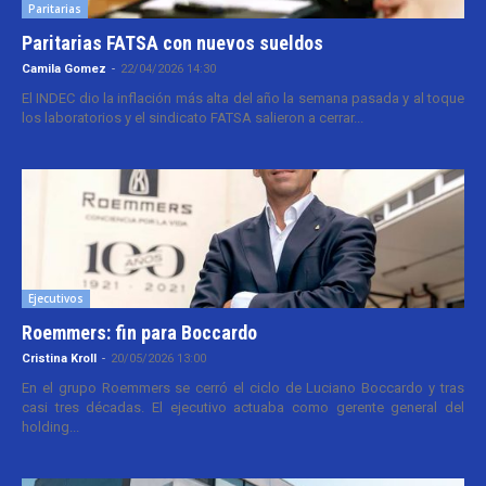
Paritarias
Paritarias FATSA con nuevos sueldos
Camila Gomez
-
22/04/2026 14:30
El INDEC dio la inflación más alta del año la semana pasada y al toque
los laboratorios y el sindicato FATSA salieron a cerrar...
Ejecutivos
Roemmers: fin para Boccardo
Cristina Kroll
-
20/05/2026 13:00
En el grupo Roemmers se cerró el ciclo de Luciano Boccardo y tras
casi tres décadas. El ejecutivo actuaba como gerente general del
holding...