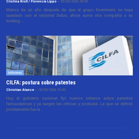
Cristina Kroll / Florencia Lippo
-
05/05/2026 20:00
Menos de un año después de que el grupo Roemmers se haya
quedado con el nacional Sidus, ahora suma otra compañía a su
holding....
Informes
CILFA: postura sobre patentes
Christian Atance
-
18/03/2026 15:45
Hoy el gobierno nacional fijó nuevos criterios sobre patentes
farmacéuticas y ya surgen las críticas y posturas. La que se definió
prontamente fue la...