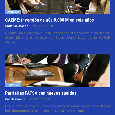
Empresas
CAEME: inversión de u$s 8.000 M en seis años
Christian Atance
-
29/05/2026 15:00
Durante una audiencia en Casa Rosada con el presidente de la Nación,
Javier Milei, y el ministro de Salud, Mario Lugones, la CAEME
oficializó...
Paritarias
Paritarias FATSA con nuevos sueldos
Camila Gomez
-
22/04/2026 14:30
El INDEC dio la inflación más alta del año la semana pasada y al toque
los laboratorios y el sindicato FATSA salieron a cerrar...