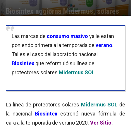
Biosintex aggiorna Midermus, solares
Por
Equipo de Redacción
-
11/12/2019 08:30
Las marcas de
consumo masivo
ya le están
poniendo primera a la temporada de
verano
.
Tal es el caso del laboratorio nacional
Biosintex
que reformuló su línea de
protectores solares
Midermus SOL
.
La línea de protectores solares
Midermus SOL
de
la nacional
Biosintex
estrenó nueva fórmula de
cara a la temporada de verano 2020.
Ver Sitio.