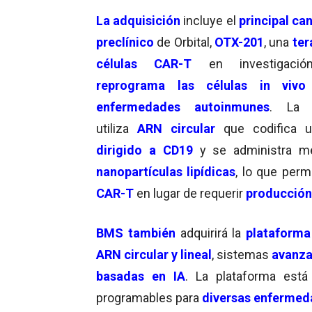
La adquisición
incluye el
principal ca
preclínico
de Orbital,
OTX-201
, una
ter
células CAR-T
en investigaci
reprograma las células in vivo
enfermedades autoinmunes
. La t
utiliza
ARN circular
que codifica 
dirigido a CD19
y se administra m
nanopartículas lipídicas
, lo que perm
CAR-T
en lugar de requerir
producción
BMS también
adquirirá la
plataform
ARN circular y lineal
, sistemas
avanz
basadas en IA
. La plataforma est
programables para
diversas enfermed