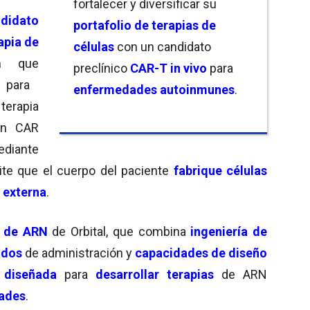
fortalecer y diversificar su
ndidato
portafolio de terapias de
apia de
células
con un candidato
ón que
preclínico
CAR-T in vivo
para
para
enfermedades autoinmunes
.
erapia
un CAR
ediante
ite que el cuerpo del paciente
fabrique células
 externa
.
a de ARN
de Orbital, que combina
ingeniería de
ados
de administración y
capacidades de diseño
á
diseñada
para
desarrollar terapias
de ARN
ades
.