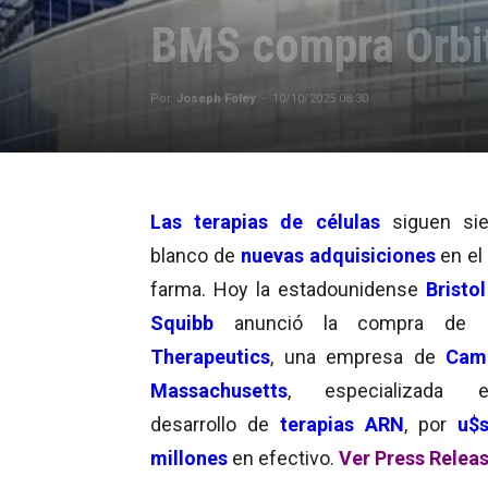
BMS compra Orbit
Por
Joseph Foley
-
10/10/2025 08:30
Las
terapias de
células
siguen sie
blanco de
nuevas adquisiciones
en el
farma. Hoy la estadounidense
Bristo
Squibb
anunció la compra de
Therapeutics
, una empresa de
Cam
Massachusetts
, especializada 
desarrollo de
terapias ARN
, por
u$s
millones
en efectivo.
Ver Press Relea