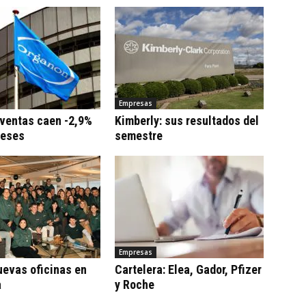
Empresas
 ventas caen -2,9%
Kimberly: sus resultados del
meses
semestre
Empresas
uevas oficinas en
Cartelera: Elea, Gador, Pfizer
a
y Roche