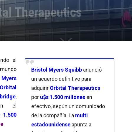
al Therapeutics
ndo el
 mundo
Bristol Myers Squibb
anunció
l Myers
un acuerdo definitivo para
Orbital
adquirir
Orbital Therapeutics
bridge
,
por
u$s 1.500 millones
en
en el
efectivo, según un comunicado
 1.500
de la compañía. La
multi
se
estadounidense
apunta a