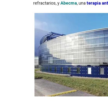
refractarios, y
Abecma
, una
terapia a