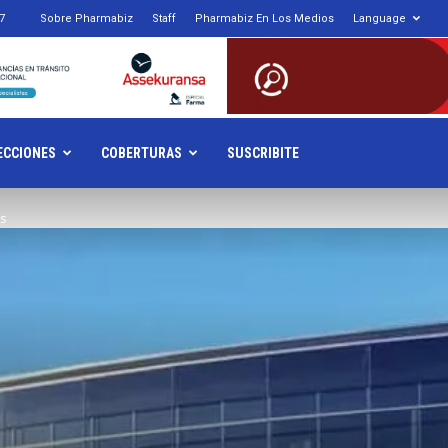
7
Sobre Pharmabiz
Staff
Pharmabiz En Los Medios
Language
armabiz.NET
ECCIONES
COBERTURAS
SUSCRIBITE
s