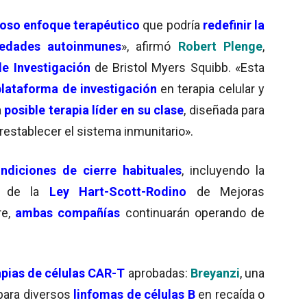
so enfoque terapéutico
que podría
r
edefinir
la
edades autoinmunes
», afirmó
Robert Plenge
,
de Investigación
de Bristol Myers Squibb. «Esta
plataforma de investigación
en terapia celular y
a
posible terapia líder en su clase
, diseñada para
restablecer el sistema inmunitario».
ndiciones de cierre habituales
, incluyendo la
de la
Ley Hart-Scott-Rodino
de Mejoras
re,
ambas compañías
continuarán operando de
apias de células CAR-T
aprobadas:
Breyanzi
, una
 para diversos
linfomas de células B
en recaída o