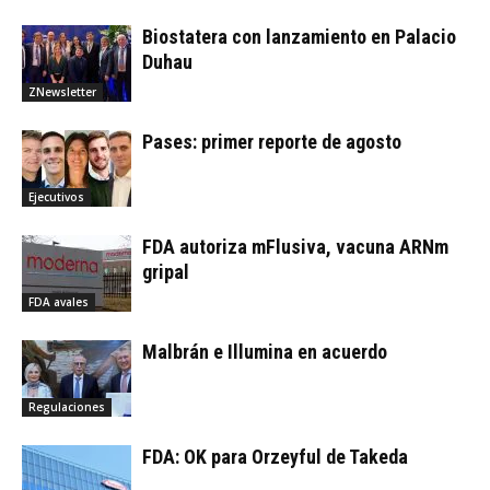
Biostatera con lanzamiento en Palacio
Duhau
ZNewsletter
Pases: primer reporte de agosto
Ejecutivos
FDA autoriza mFlusiva, vacuna ARNm
gripal
FDA avales
Malbrán e Illumina en acuerdo
Regulaciones
FDA: OK para Orzeyful de Takeda