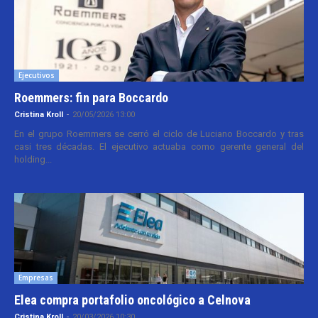
Ejecutivos
Roemmers: fin para Boccardo
Cristina Kroll
-
20/05/2026 13:00
En el grupo Roemmers se cerró el ciclo de Luciano Boccardo y tras
casi tres décadas. El ejecutivo actuaba como gerente general del
holding...
Empresas
Elea compra portafolio oncológico a Celnova
Cristina Kroll
-
20/03/2026 10:30