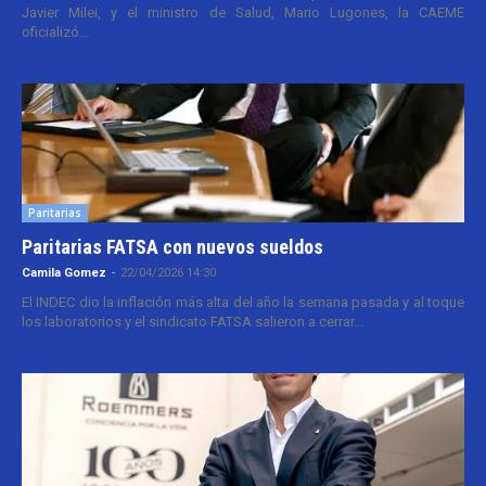
Javier Milei, y el ministro de Salud, Mario Lugones, la CAEME
oficializó...
Paritarias
Paritarias FATSA con nuevos sueldos
Camila Gomez
-
22/04/2026 14:30
El INDEC dio la inflación más alta del año la semana pasada y al toque
los laboratorios y el sindicato FATSA salieron a cerrar...