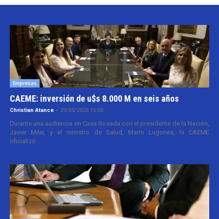
Empresas
CAEME: inversión de u$s 8.000 M en seis años
Christian Atance
-
29/05/2026 15:00
Durante una audiencia en Casa Rosada con el presidente de la Nación,
Javier Milei, y el ministro de Salud, Mario Lugones, la CAEME
oficializó...