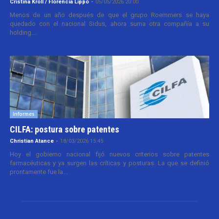
Cristina Kroll / Florencia Lippo
-
05/05/2026 20:00
Menos de un año después de que el grupo Roemmers se haya
quedado con el nacional Sidus, ahora suma otra compañía a su
holding....
Informes
CILFA: postura sobre patentes
Christian Atance
-
18/03/2026 15:45
Hoy el gobierno nacional fijó nuevos criterios sobre patentes
farmacéuticas y ya surgen las críticas y posturas. La que se definió
prontamente fue la...