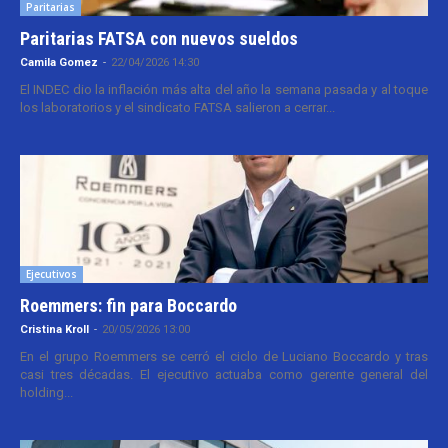
Paritarias
Paritarias FATSA con nuevos sueldos
Camila Gomez
-
22/04/2026 14:30
El INDEC dio la inflación más alta del año la semana pasada y al toque
los laboratorios y el sindicato FATSA salieron a cerrar...
Ejecutivos
Roemmers: fin para Boccardo
Cristina Kroll
-
20/05/2026 13:00
En el grupo Roemmers se cerró el ciclo de Luciano Boccardo y tras
casi tres décadas. El ejecutivo actuaba como gerente general del
holding...