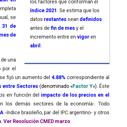
los factores que conforman el
ompleta
índice
2021
. Se estima que los
ual, se
datos
restantes
sean
definidos
 31 de
antes de
fin de mes
y el
 mes de
incremento entre en
vigor
en
abril
.
 de una
 por el
se fijó un aumento del
4.88%
correspondiente al
os entre Sectores
(denominado «
Factor Y
«)
. Éste
os en función del
impacto de los precios en el
con los demás sectores de la economía-. Todo
CA
-índice brasileño, par del IPC argentino- y otros
a.
Ver Resolución CMED marzo