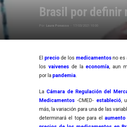
Brasil por defini
Por
Laura Ponasso
-
17/03/2021 10:00
El
precio
de los
medicamentos
no es 
los
vaivenes
de la
economía
, aun 
por la
pandemia
.
La
Cámara de Regulación del Merc
Medicamentos
-CMED-
estableció
, 
más, la variación para una de las varia
determinará el tope para el
aumento 
precios de los medicamentos en Br