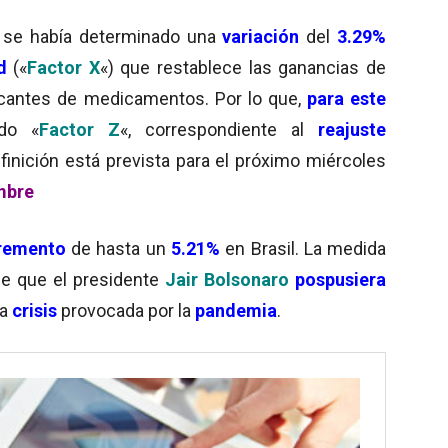
, se había determinado una
variación
del
3.29%
d
(«
Factor X
«) que restablece las ganancias de
icantes de medicamentos. Por lo que,
para este
ado «
Factor Z
«, correspondiente al
reajuste
efinición está prevista para el próximo miércoles
mbre
cremento
de hasta un
5.21%
en Brasil. La medida
de que el presidente
Jair Bolsonaro
pospusiera
la
crisis
provocada por la
pandemia
.