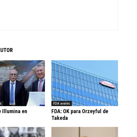
AUTOR
s
FDA avales
 Illumina en
FDA: OK para Orzeyful de
Takeda