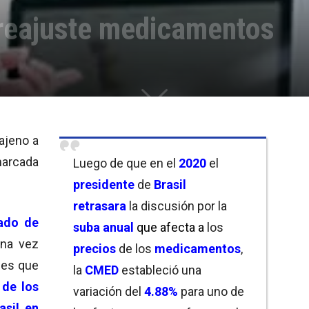
r reajuste medicamentos
ajeno a
marcada
Luego de que en el
2020
el
presidente
de
Brasil
retrasara
la discusión por la
ado de
suba
anual
que afecta a
los
una vez
precios
de los
medicamentos
,
bles que
la
CMED
estableció una
de los
variación del
4.88%
para uno de
asil en