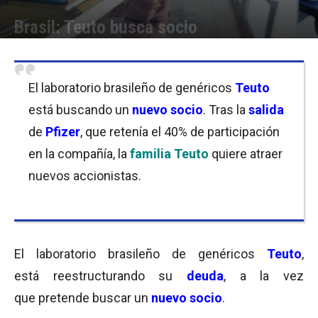
Brasil: Teuto busca socio
Por
Equipo de Redacción
-
22/02/2018 11:15
El laboratorio brasileño de genéricos
Teuto
está buscando un
nuevo socio
. Tras la
salida
de
Pfizer
, que retenía el 40% de participación
en la compañía, la
familia Teuto
quiere atraer
nuevos accionistas.
El laboratorio brasileño de genéricos
Teuto
,
está reestructurando su
deuda
, a la vez
que pretende buscar un
nuevo socio
.