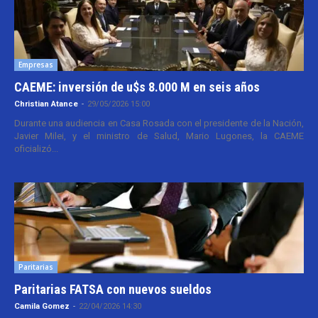
Empresas
CAEME: inversión de u$s 8.000 M en seis años
Christian Atance
-
29/05/2026 15:00
Durante una audiencia en Casa Rosada con el presidente de la Nación,
Javier Milei, y el ministro de Salud, Mario Lugones, la CAEME
oficializó...
Paritarias
Paritarias FATSA con nuevos sueldos
Camila Gomez
-
22/04/2026 14:30