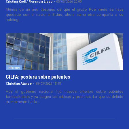
Cristina Kroll / Florencia Lippo
-
05/05/2026 20:00
Menos de un año después de que el grupo Roemmers se haya
quedado con el nacional Sidus, ahora suma otra compañía a su
holding....
Informes
CILFA: postura sobre patentes
Christian Atance
-
18/03/2026 15:45
Hoy el gobierno nacional fijó nuevos criterios sobre patentes
farmacéuticas y ya surgen las críticas y posturas. La que se definió
prontamente fue la...