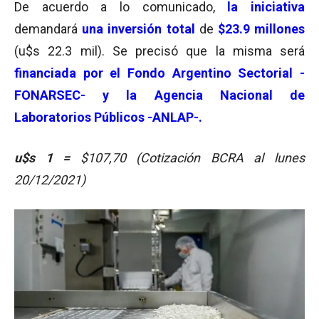
De acuerdo a lo comunicado,
la iniciativa
demandará
una inversión total
de
$23.9 millones
(u$s 22.3 mil). Se precisó que la misma será
financiada por el Fondo Argentino Sectorial -
FONARSEC- y la Agencia Nacional de
Laboratorios Públicos -ANLAP-.
u$s 1 =
$107,70 (Cotización BCRA al lunes
20/12/2021)