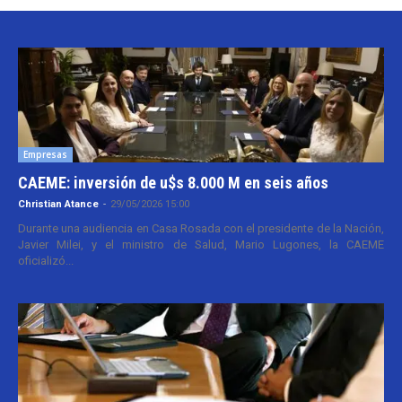
Empresas
CAEME: inversión de u$s 8.000 M en seis años
Christian Atance
-
29/05/2026 15:00
Durante una audiencia en Casa Rosada con el presidente de la Nación,
Javier Milei, y el ministro de Salud, Mario Lugones, la CAEME
oficializó...