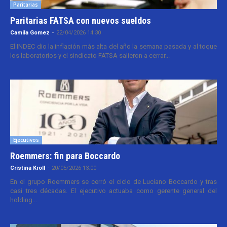
Paritarias
Paritarias FATSA con nuevos sueldos
Camila Gomez
-
22/04/2026 14:30
El INDEC dio la inflación más alta del año la semana pasada y al toque
los laboratorios y el sindicato FATSA salieron a cerrar...
Ejecutivos
Roemmers: fin para Boccardo
Cristina Kroll
-
20/05/2026 13:00
En el grupo Roemmers se cerró el ciclo de Luciano Boccardo y tras
casi tres décadas. El ejecutivo actuaba como gerente general del
holding...