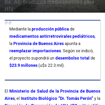
Bs. As. producirá medicamentos para
HIV
Por
Laura Ponasso
-
20/12/2021 20:15
Mediante la
producción pública
de
medicamentos antirretrovirales pediátricos
,
la
Provincia de Buenos Aires
apunta a
reemplazar importaciones
. Según se indicó,
el proyecto supondrá un
desembolso total
de
$23.9 millones
(u$s 22.3 mil).
El
Ministerio de Salud de la Provincia de Buenos
Aires
, el
Instituto Biológico “Dr. Tomás Perón”
y la