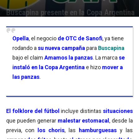
Buscapina presente en la Copa Argentina
Por
Florencia Lippo
-
13/10/2025 10:45
Opella
, el negocio
de OTC de Sanofi
, ya tiene
rodando a
su nueva campaña
para
Buscapina
bajo el claim
Amamos la panzas
. La marca
se
instaló en la Copa Argentina
e hizo
mover a
las panzas
.
El folklore del fútbol
incluye distintas
situaciones
que pueden generar
malestar estomacal
, desde la
previa, con
los choris
, las
hamburguesas
y las