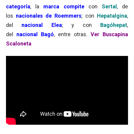
categoría
, la
marca compite
con
Sertal
, de
los
nacionales de Roemmers
; con
Hepatalgina
,
del
nacional Elea
; y con
Bagóhepat
,
del
nacional Bagó
, entre otras.
Ver Buscapina
Scaloneta