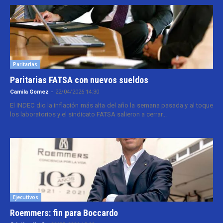
Paritarias
Paritarias FATSA con nuevos sueldos
Camila Gomez
-
22/04/2026 14:30
El INDEC dio la inflación más alta del año la semana pasada y al toque
los laboratorios y el sindicato FATSA salieron a cerrar...
Ejecutivos
Roemmers: fin para Boccardo