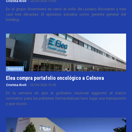
Cristina Kroll
-
20/05/2026 13:00
En el grupo Roemmers se cerró el ciclo de Luciano Boccardo y tras
casi tres décadas. El ejecutivo actuaba como gerente general del
holding...
Empresas
Elea compra portafolio oncológico a Celnova
Cristina Kroll
-
20/03/2026 10:30
En la semana en que el gobierno nacional aggiornó el marco
normativo para las patentes farmacéuticas tuvo lugar una transacción
y que va por...