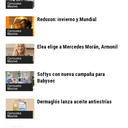
Consumo
Masivo
Redoxon: invierno y Mundial
Consumo
Masivo
Elea elige a Mercedes Morán, Armonil
Consumo
Masivo
Softys con nueva campaña para
Babysec
Consumo
Masivo
Dermaglós lanza aceite antiestrías
Consumo
Masivo