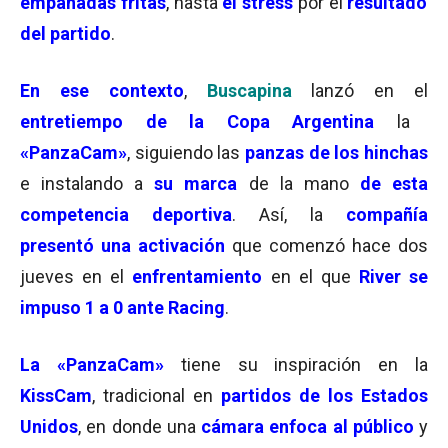
empanadas fritas
, hasta
el stress
por el
resultado
del partido
.
En ese contexto
,
Buscapina
lanzó en el
entretiempo de la Copa Argentina
la
«PanzaCam»
, siguiendo las
panzas de los hinchas
e instalando a
su marca
de la mano
de esta
competencia deportiva
. Así, la
compañía
presentó una activación
que comenzó hace dos
jueves en el
enfrentamiento
en el que
River se
impuso 1 a 0 ante Racing
.
La
«PanzaCam»
tiene su inspiración en la
KissCam
, tradicional en
partidos de los Estados
Unidos
, en donde una
cámara enfoca al público
y