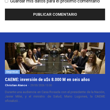
Guardar mis datos para el próximo comentario
Empresas
CAEME: inversión de u$s 8.000 M en seis años
Christian Atance
-
29/05/2026 15:00
Durante una audiencia en Casa Rosada con el presidente de la Nación,
Javier Milei, y el ministro de Salud, Mario Lugones, la CAEME
oficializó...