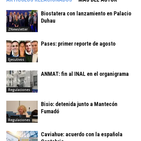
Biostatera con lanzamiento en Palacio
Duhau
ZNewsletter
Pases: primer reporte de agosto
Ejecutivos
ANMAT: fin al INAL en el organigrama
Regulaciones
Bisio: detenida junto a Mantecón
Fumadó
Regulaciones
Caviahue: acuerdo con la española