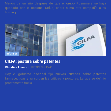
Menos de un año después de que el grupo Roemmers se haya
quedado con el nacional Sidus, ahora suma otra compañía a su
holding....
Informes
CILFA: postura sobre patentes
Christian Atance
-
18/03/2026 15:45
Hoy el gobierno nacional fijó nuevos criterios sobre patentes
farmacéuticas y ya surgen las críticas y posturas. La que se definió
prontamente fue la...