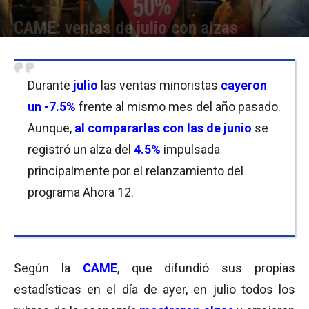
CAME: ventas de julio con alzas
Por
Equipo de Redacción
-
06/08/2019 10:30
Durante
julio
las ventas minoristas
cayeron
un -7.5%
frente al mismo mes del año pasado.
Aunque,
al compararlas con las de
junio
se
registró un alza del
4.5%
impulsada
principalmente por el relanzamiento del
programa Ahora 12.
Según la
CAME
, que difundió sus propias
estadísticas en el día de ayer, en julio todos los