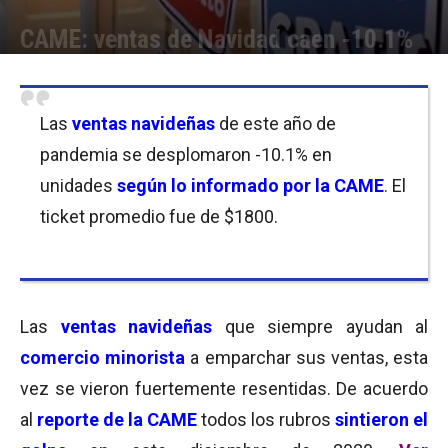
CAME: ventas de Navidad caen -10.1%
Por
Equipo de Redacción
-
25/12/2020 20:30
Las
ventas navideñas
de este año de
pandemia se desplomaron -10.1% en
unidades
según lo informado por la CAME
. El
ticket promedio fue de $1800.
Las
ventas navideñas
que siempre ayudan al
comercio minorista
a emparchar sus ventas, esta
vez se vieron fuertemente resentidas. De acuerdo
al
reporte de la CAME
todos los rubros
sintieron el