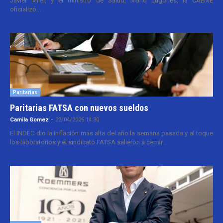
Javier Milei, y el ministro de Salud, Mario Lugones, la CAEME
oficializó...
Paritarias
Paritarias FATSA con nuevos sueldos
Camila Gomez
-
22/04/2026 14:30
El INDEC dio la inflación más alta del año la semana pasada y al toque
los laboratorios y el sindicato FATSA salieron a cerrar...