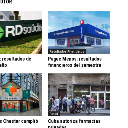
AUTOR
Resultados Financieros
 resultados de
Pague Menos: resultados
 año
financieros del semestre
Retail
s Chester cumplió
Cuba autoriza farmacias
privadas