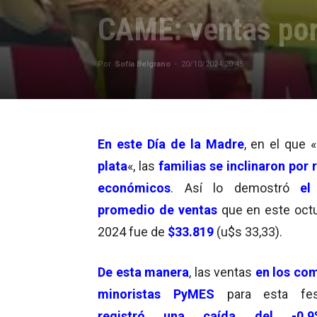
CAME: ventas por
Por
Sofía Belgrano
-
20/10/2024 20:45
En este Día de la Madre
, en el que «
plata
«, las
familias se inclinaron por 
económicos
. Así lo demostró
el
promedio de ventas
que en este oct
2024 fue de
$33.819
(u$s 33,33).
De esta manera
, las ventas
en los co
minoristas PyMES
para esta fes
registró una caída del -0,9