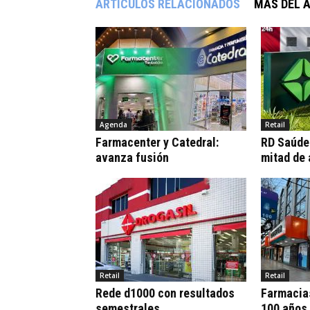
ARTÍCULOS RELACIONADOS
MÁS DEL 
Agenda
Retail
Farmacenter y Catedral:
RD Saúde:
avanza fusión
mitad de
Retail
Retail
Rede d1000 con resultados
Farmacia
semestrales
100 años