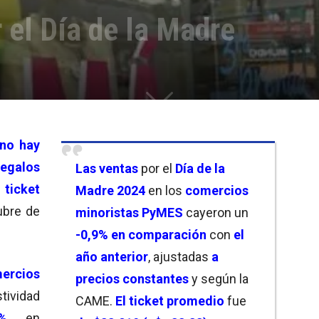
 el Día de la Madre
no hay
regalos
Las ventas
por el
Día de la
 ticket
Madre 2024
en los
comercios
ubre de
minoristas PyMES
cayeron un
-0,9% en comparación
con
el
año anterior
, ajustadas
a
mercios
precios constantes
y según la
tividad
CAME.
El ticket promedio
fue
%
en