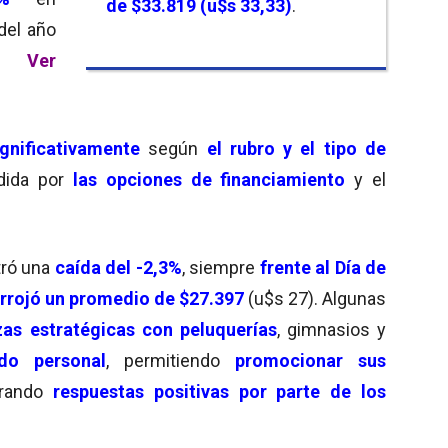
de $33.819 (u$s 33,33)
.
del año
.
Ver
ignificativamente
según
el rubro y el tipo de
dida por
las opciones de financiamiento
y el
tró una
caída del -2,3%
, siempre
frente al Día de
rrojó un promedio de $27.397
(u$s 27). Algunas
zas estratégicas con peluquerías
, gimnasios y
do personal
, permitiendo
promocionar sus
rando
respuestas positivas por parte de los