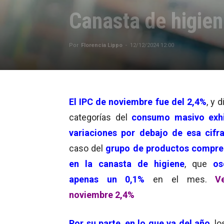
Canasta de higien
Por
Florencia Lippo
-
12/12/2024 12:00
El IPC de noviembre fue del 2,4%
, y d
categorías del
consumo masivo exhi
variaciones por debajo de esa cifr
caso del
grupo de productos compre
en la canasta de higiene
, que
os
apenas un 0,1%
en el mes.
V
noviembre 2,4%
Por su parte
,
en lo que va del año
, l