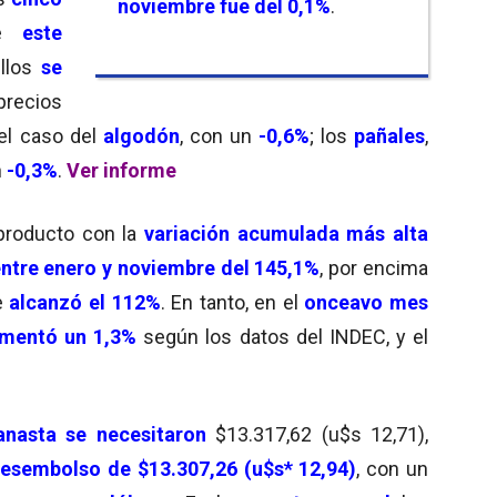
noviembre fue del 0,1%
.
e
este
llos
se
recios
el caso del
algodón
, con un
-0,6%
; los
pañales
,
n
-0,3%
.
Ver informe
producto con la
variación acumulada más alta
entre enero y noviembre del 145,1%
, por encima
e
alcanzó el 112%
. En tanto, en el
onceavo mes
umentó un 1,3%
según los datos del INDEC, y el
nasta se necesitaron
$13.317,62 (u$s 12,71),
esembolso de $13.307,26 (u$s* 12,94)
, con un