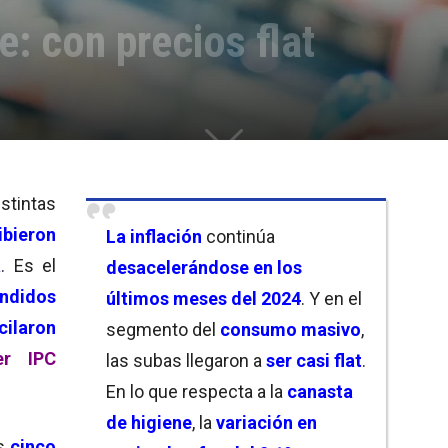
e: con precios flat
istintas
bieron
La
inflación
continúa
a
. Es el
desacelerándose en los
ndidos
últimos meses del 2024
. Y en el
cilaron
segmento del
consumo masivo
,
er IPC
las subas llegaron a
ser casi flat
.
En lo que respecta a la
canasta
de higiene
, la
variación en
os
cinco