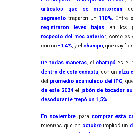
artículos que se monitorean
d
segmento
treparon un
118%
. Entre e
registraron leves bajas
en los p
respecto del mes anterior
, como es 
con un
-0,4%
; y el
champú
, que cayó u
De todas maneras
, el
champú
es el 
dentro de esta canasta
, con un
alza 
del
promedio acumulado del IPC
, qu
de este 2024
el
jabón de tocador a
desodorante trepó un 1,5%
.
En noviembre
, para
comprar esta ca
mientras que en
octubre
implicó un
d