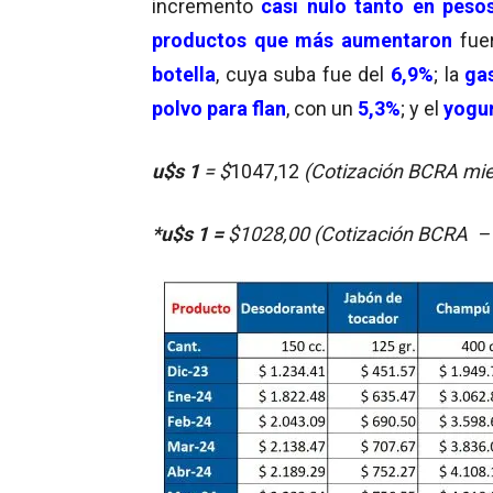
incremento
casi nulo tanto en pes
productos que más aumentaron
fuer
botella
, cuya suba fue del
6,9%
; la
ga
polvo para flan
, con un
5,3%
; y el
yogur
u$s 1
= $
1047,12
(Cotización BCRA mi
*u$s 1 =
$1028,00 (Cotización BCRA –