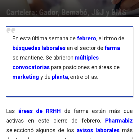
Cartelera: Gador, Bernabó, J&J y BMS
Por
Laura Ponasso
-
26/02/2021 11:00
En esta última semana de
febrero
, el ritmo de
búsquedas laborales
en el sector de
farma
se mantiene. Se abrieron
múltiples
convocatorias
para posiciones en áreas de
marketing
y de
planta
, entre otras.
Las
áreas
de RRHH
de farma están más que
activas en este cierre de febrero.
Pharmabiz
seleccionó algunos de los
avisos laborales
más