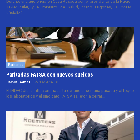
Durante una audiencia en Casa Rosada con el presidente de la Nación,
Javier Milei, y el ministro de Salud, Mario Lugones, la CAEME
oficializó...
Paritarias
Paritarias FATSA con nuevos sueldos
Camila Gomez
-
22/04/2026 14:30
El INDEC dio la inflación más alta del año la semana pasada y al toque
los laboratorios y el sindicato FATSA salieron a cerrar...