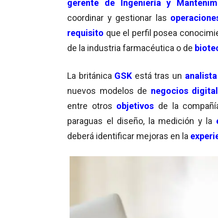
gerente de Ingeniería y Mantenim
coordinar y gestionar las
operaciones
requisito
que el perfil posea conocimi
de la industria farmacéutica o de
biote
La británica
GSK
está tras un
analist
nuevos modelos de
negocios digita
entre otros
objetivos
de la compañía
paraguas el diseño, la medición y la
deberá identificar mejoras en la
experi