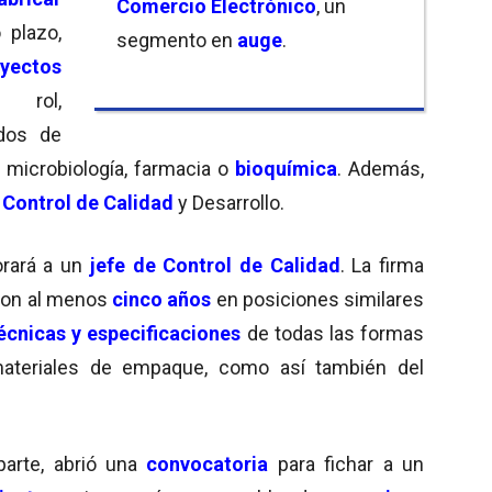
Comercio Electrónico
, un
 plazo,
segmento en
auge
.
oyectos
rol,
dos de
, microbiología, farmacia o
bioquímica
. Además,
n
Control de Calidad
y Desarrollo.
orará a un
jefe de Control de Calidad
. La firma
on al menos
cinco años
en posiciones similares
écnicas y especificaciones
de todas las formas
teriales de empaque, como así también del
parte, abrió una
convocatoria
para fichar a un