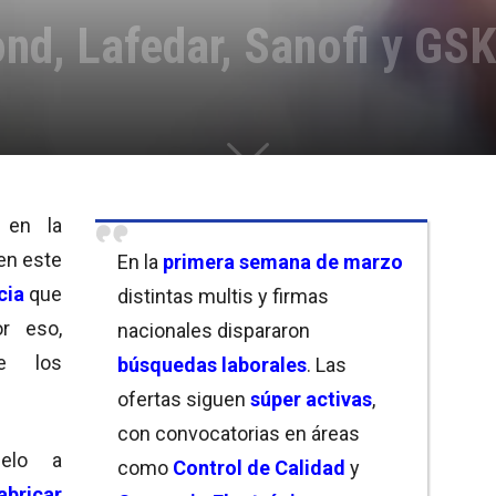
nd, Lafedar, Sanofi y GS
en la
en este
En la
primera semana de marzo
cia
que
distintas multis y firmas
r eso,
nacionales dispararon
e los
búsquedas laborales
. Las
.
ofertas siguen
súper activas
,
con convocatorias en áreas
lelo a
como
Control de Calidad
y
ricar