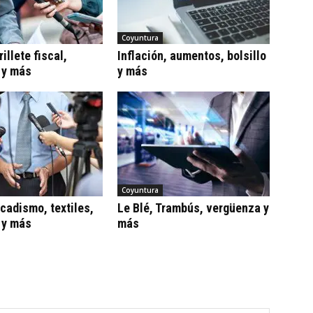
Coyuntura
illete fiscal,
Inflación, aumentos, bolsillo
 y más
y más
Coyuntura
adismo, textiles,
Le Blé, Trambús, vergüenza y
 y más
más