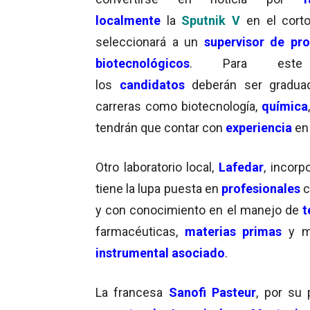
localmente
la
Sputnik V
en el corto
seleccionará a un
supervisor de pr
biotecnológicos
. Para este 
los
candidatos
deberán ser gradua
carreras como biotecnología,
química
tendrán que contar con
experiencia
e
Otro laboratorio local,
Lafedar
, incorp
tiene la lupa puesta en
profesionales
c
y con conocimiento en el manejo de
t
farmacéuticas,
materias primas
y ma
instrumental asociado
.
La francesa
Sanofi Pasteur
, por su 