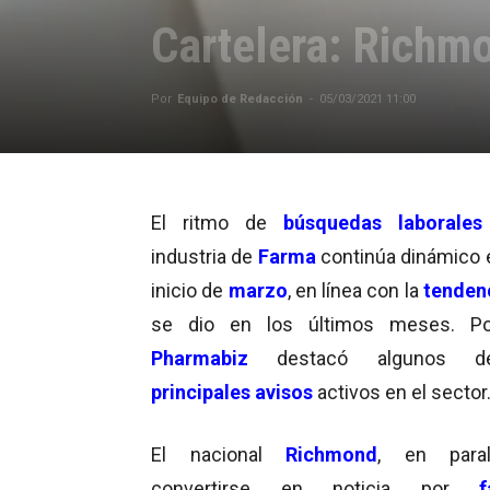
Cartelera: Richmo
Por
Equipo de Redacción
-
05/03/2021 11:00
El ritmo de
búsquedas laborales
industria de
Farma
continúa dinámico 
inicio de
marzo
, en línea con la
tenden
se dio en los últimos meses. Po
Pharmabiz
destacó algunos d
principales avisos
activos en el sector
El nacional
Richmond
, en para
convertirse en noticia por
fab