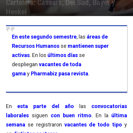
Cartelera: Cassará, Del Sud, Bayer y
Henkel
Por
Equipo de Redacción
-
16/08/2024 11:00
En este segundo semestre
, las
áreas de
Recursos Humanos
se
mantienen super
activas
. En los
últimos días
se
despliegan
vacantes de toda
gama
y
Pharmabiz pasa revista
.
En
esta parte del año
las
convocatorias
laborales
siguen
con buen ritmo
. En la
última
semana
se registraron
vacantes de todo tipo
y