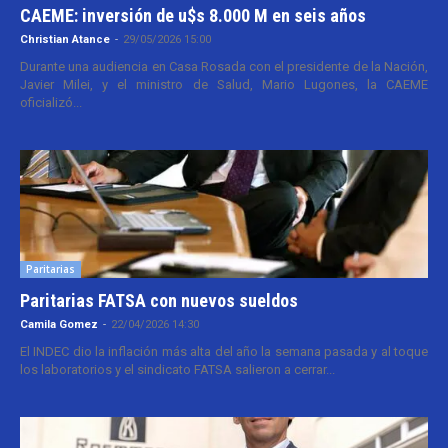
CAEME: inversión de u$s 8.000 M en seis años
Christian Atance
-
29/05/2026 15:00
Durante una audiencia en Casa Rosada con el presidente de la Nación,
Javier Milei, y el ministro de Salud, Mario Lugones, la CAEME
oficializó...
Paritarias
Paritarias FATSA con nuevos sueldos
Camila Gomez
-
22/04/2026 14:30
El INDEC dio la inflación más alta del año la semana pasada y al toque
los laboratorios y el sindicato FATSA salieron a cerrar...