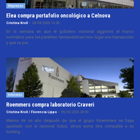
Empresas
Elea compra portafolio oncológico a Celnova
Cristina Kroll
-
20/03/2026 10:30
En la semana en que el gobierno nacional aggiornó el marco
normativo para las patentes farmacéuticas tuvo lugar una transacción
y que va por...
Informes
Roemmers compra laboratorio Craveri
Cristina Kroll / Florencia Lippo
-
05/05/2026 20:00
Menos de un año después de que el grupo Roemmers se haya
quedado con el nacional Sidus, ahora suma otra compañía a su
holding....