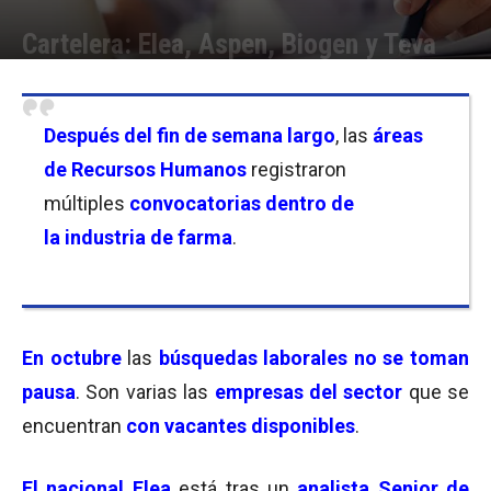
Cartelera: Elea, Aspen, Biogen y Teva
Por
Equipo de Redacción
-
18/10/2024 11:00
Después del
fin de semana largo
, las
áreas
de Recursos Humanos
registraron
múltiples
convocatorias dentro de
la industria de farma
.
En
octubre
las
búsquedas laborales no se toman
pausa
. Son varias las
empresas del sector
que se
encuentran
con vacantes disponibles
.
El nacional Elea
está tras un
analista Senior de