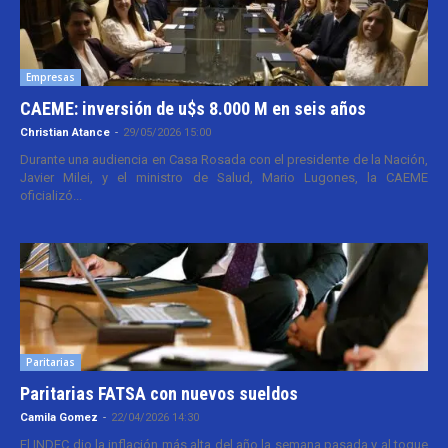
Empresas
CAEME: inversión de u$s 8.000 M en seis años
Christian Atance
-
29/05/2026 15:00
Durante una audiencia en Casa Rosada con el presidente de la Nación,
Javier Milei, y el ministro de Salud, Mario Lugones, la CAEME
oficializó...
Paritarias
Paritarias FATSA con nuevos sueldos
Camila Gomez
-
22/04/2026 14:30
El INDEC dio la inflación más alta del año la semana pasada y al toque