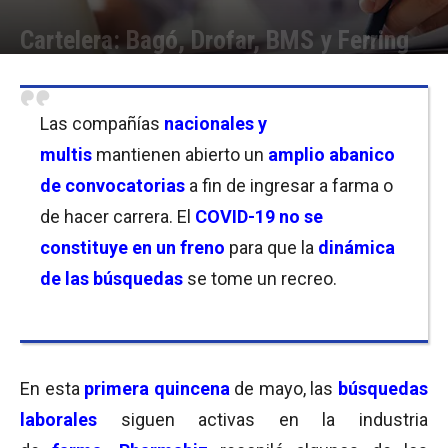
Cartelera: Bagó, Drofar, BMS y Ferring
Por
Equipo de Redacción
-
14/05/2021 11:00
Las compañías
nacionales y
multis
mantienen abierto un
amplio abanico
de convocatorias
a fin de ingresar a farma o
de hacer carrera. El
COVID-19 no se
constituye en un freno
para que la
dinámica
de las búsquedas
se tome un recreo.
En esta
primera quincena
de mayo, las
búsquedas
laborales
siguen activas en la industria