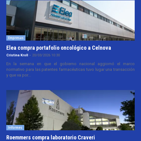
Empresas
Elea compra portafolio oncológico a Celnova
Cristina Kroll
-
20/03/2026 10:30
En la semana en que el gobierno nacional aggiornó el marco
normativo para las patentes farmacéuticas tuvo lugar una transacción
y que va por...
Informes
Roemmers compra laboratorio Craveri