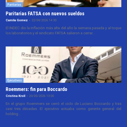
Paritarias
Paritarias FATSA con nuevos sueldos
Camila Gomez
-
22/04/2026 14:30
El INDEC dio la inflación más alta del año la semana pasada y al toque
los laboratorios y el sindicato FATSA salieron a cerrar...
Ejecutivos
Roemmers: fin para Boccardo
Cristina Kroll
-
20/05/2026 13:00
En el grupo Roemmers se cerró el ciclo de Luciano Boccardo y tras
casi tres décadas. El ejecutivo actuaba como gerente general del
holding...