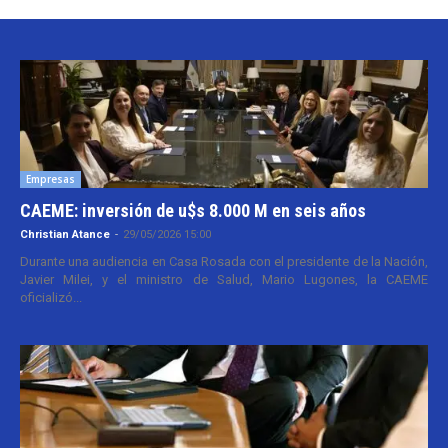
Empresas
CAEME: inversión de u$s 8.000 M en seis años
Christian Atance
-
29/05/2026 15:00
Durante una audiencia en Casa Rosada con el presidente de la Nación,
Javier Milei, y el ministro de Salud, Mario Lugones, la CAEME
oficializó...