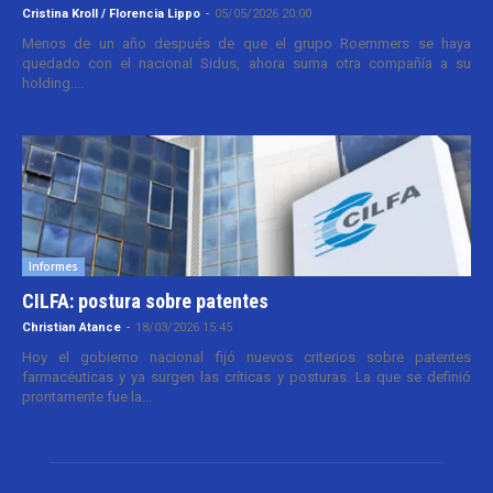
Cristina Kroll / Florencia Lippo
-
05/05/2026 20:00
Menos de un año después de que el grupo Roemmers se haya
quedado con el nacional Sidus, ahora suma otra compañía a su
holding....
Informes
CILFA: postura sobre patentes
Christian Atance
-
18/03/2026 15:45
Hoy el gobierno nacional fijó nuevos criterios sobre patentes
farmacéuticas y ya surgen las críticas y posturas. La que se definió
prontamente fue la...