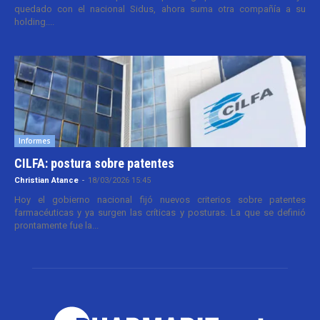
quedado con el nacional Sidus, ahora suma otra compañía a su
holding....
Informes
CILFA: postura sobre patentes
Christian Atance
-
18/03/2026 15:45
Hoy el gobierno nacional fijó nuevos criterios sobre patentes
farmacéuticas y ya surgen las críticas y posturas. La que se definió
prontamente fue la...