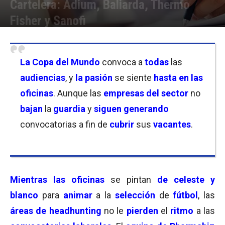
Cartelera: Adium, Baliarda, Thermo
Fisher y Sanofi
Por
Equipo de Redacción
-
26/06/2026 11:00
La Copa del Mundo
convoca a
todas
las
audiencias
, y
la pasión
se siente
hasta en las
oficinas
. Aunque las
empresas del sector
no
bajan
la
guardia
y
siguen generando
convocatorias a fin de
cubrir
sus
vacantes
.
Mientras las oficinas
se pintan
de celeste y
blanco
para
animar
a la
selección
de
fútbol
, las
áreas de headhunting
no le
pierden
el
ritmo
a las