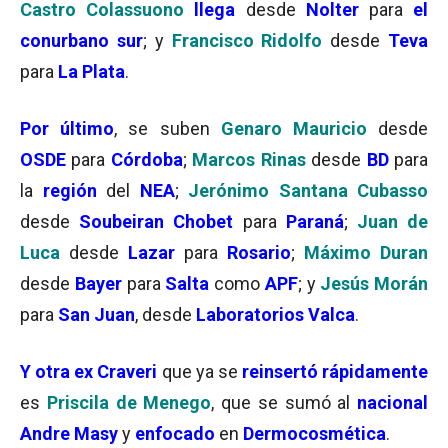
Castro Colassuono
llega
desde
Nolter
para
el
conurbano sur
; y
Francisco Ridolfo
desde
Teva
para
La Plata
.
Por último
, se suben
Genaro Mauricio
desde
OSDE
para
Córdoba
;
Marcos Rinas
desde
BD
para
la
región
del
NEA
;
Jerónimo Santana Cubasso
desde
Soube
i
ran Chobet
para
Paraná
;
Juan de
Luca
desde
Lazar
para
Rosario
;
Máximo Duran
desde
Bayer
para
Salta
como
APF
; y
Jesús Morán
para
San Juan
, desde
Laboratorios Valca
.
Y otra ex Craveri
que ya se
reinsertó rápidamente
es
Priscila de Menego
, que se sumó al
nacional
Andre Masy
y
enfocado
en
Dermocosmética
.