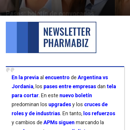
Pases: boletín de convocados
Por
Cristina Kroll y Martina Pawlak
-
26/06/2026 13:00
En la previa
al
encuentro
de
Argentina vs
Jordania
, los
pases entre empresas
dan
tela
para cortar
. En este
nuevo boletín
predominan los
upgrades
y los
cruces de
roles y de industrias
. En tanto,
los refuerzos
y cambios de
APMs siguen
marcando la