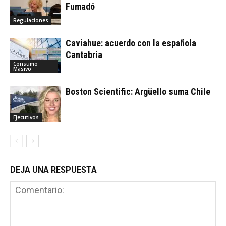
Fumadó
Regulaciones
Caviahue: acuerdo con la española
Cantabria
Consumo
Masivo
Boston Scientific: Argüello suma Chile
Ejecutivos
DEJA UNA RESPUESTA