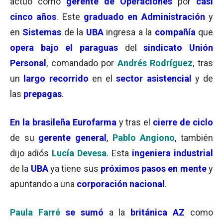
actuó como
gerente de Operaciones
por
casi
cinco años
. Este
graduado en Administración
y
en
Sistemas
de la
UBA
ingresa a la
compañía
que
opera bajo el paraguas
del
sindicato Unión
Personal
, comandado por
Andrés Rodríguez
, tras
un
largo recorrido
en el
sector asistencial
y de
las
prepagas
.
En la brasileña Eurofarma
y tras el
cierre de ciclo
de su
gerente general
,
Pablo Angiono
, también
dijo adiós
Lucía Devesa
. Esta
ingeniera industrial
de la
UBA
ya tiene sus
próximos pasos en mente
y
apuntando a una
corporación nacional
.
Paula Farré
se sumó
a la
británica AZ
como