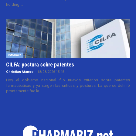
holding....
Informes
CILFA: postura sobre patentes
Christian Atance
-
18/03/2026 15:45
Hoy el gobierno nacional fijó nuevos criterios sobre patentes
farmacéuticas y ya surgen las críticas y posturas. La que se definió
prontamente fue la...