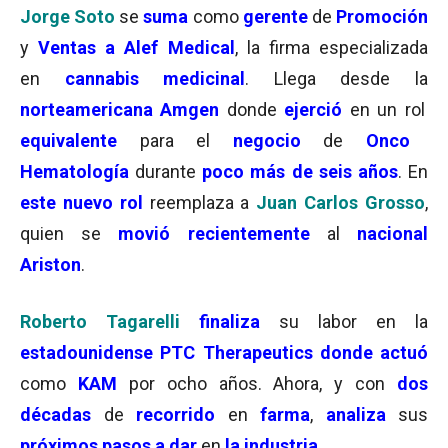
Jorge Soto
se
suma
como
gerente
de
Promoción
y
Ventas a Alef Medical
, la firma especializada
en
cannabis medicinal
. Llega desde la
norteamericana Amgen
donde
ejerció
en un rol
equivalente
para el
negocio
de
Onco
Hematología
durante
poco más de seis años
. En
este nuevo rol
reemplaza a
Juan Carlos Grosso
,
quien se
movió recientemente
al
nacional
Ariston
.
Roberto Tagarelli
finaliza
su labor en la
estadounidense PTC Therapeutics donde actuó
como
KAM
por ocho años. Ahora, y con
dos
décadas
de
recorrido
en
farma
,
analiza
sus
próximos pasos a dar
en
la industria
.