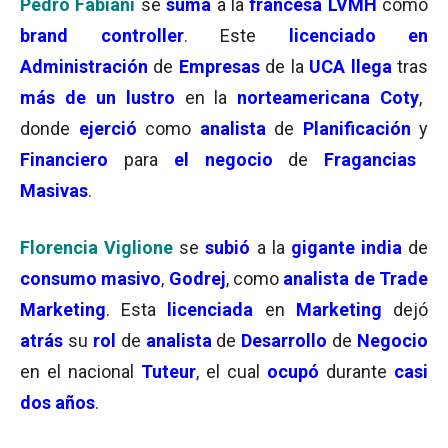
Pedro Fabiani
se
suma
a la
francesa LVMH
como
brand controller
. Este
licenciado en
Administración
de
Empresas
de la
UCA llega
tras
más de un lustro
en la
norteamericana Coty
,
donde
ejerció
como
analista
de
Planificación
y
Financiero
para
el negocio
de
Fragancias
Masivas
.
Florencia Viglione
se
subió
a la
gigante india
de
consumo masivo
,
Godrej
, como
analista de Trade
Marketing
. Esta
licenciada
en
Marketing
dejó
atrás
su
rol
de
analista
de
Desarrollo
de
Negocio
en el nacional
Tuteur
, el cual
ocupó
durante
casi
dos años
.