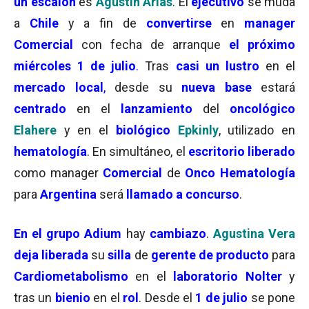
un escalón
es
Agustín Arias
. El
ejecutivo
se muda
a
Chile
y a fin de
convertirse
en
manager
Comercial
con fecha de arranque
el próximo
miércoles 1 de julio
.
Tras
casi un lustro
en el
mercado local
,
desde su
nueva base
estará
centrado
en el
lanzamiento
del
oncológico
Elahere
y en el
biológico
Epkinly
, utilizado en
hematología
. En simultáneo, el
escritorio liberado
como manager
Comercial
de
Onco Hematología
para
Argentina
será
llamado a
concurso
.
En el grupo Adium
hay
cambiazo
.
Agustina Vera
deja liberada
su
silla
de
gerente de producto
para
Cardiometabolismo
en el
laboratorio Nolter
y
tras un
bienio
en el
rol
. Desde el
1 de julio
se pone