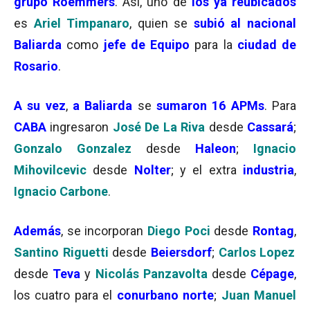
grupo Roemmers
. Así, uno de
los ya reubicados
es
Ariel Timpanaro
, quien se
subió al nacional
Baliarda
como
jefe de Equipo
para la
ciudad de
Rosario
.
A su vez
,
a Baliarda
se
sumaron
16 APMs
. Para
CABA
ingresaron
José De La Riva
desde
Cassará
;
Gonzalo Gonzalez
desde
Haleon
;
Ignacio
Mihovilcevic
desde
Nolter
; y el extra
industria
,
Ignacio Carbone
.
Además
, se incorporan
Diego Poci
desde
Rontag
,
Santino Riguetti
desde
Beiersdorf
;
Carlos Lopez
desde
Teva
y
Nicolás Panzavolta
desde
Cépage
,
los cuatro para el
conurbano norte
;
Juan Manuel