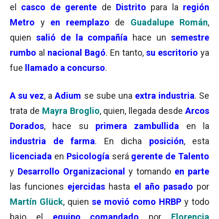
el
casco de gerente
de
Distrito
para la
región
Metro
y
en reemplazo
de
Guadalupe Román
,
quien
salió de la compañía
hace un
semestre
rumbo
al
nacional Bagó
. En tanto,
su escritorio
ya
fue
llamado a concurso
.
A su vez
, a
Adium
se sube una
extra industria
. Se
trata de
Mayra Broglio
, quien, llegada desde
Arcos
Dorados
, hace su
primera zambullida
en la
industria de farma
. En dicha
posición
, esta
licenciada
en
Psicología
será
gerente de Talento
y
Desarrollo Organizacional
y tomando
en parte
las funciones
ejercidas
hasta
el año pasado
por
Martín Glück
, quien
se movió como HRBP
y todo
bajo el
equipo comandado
por
Florencia