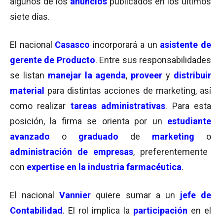
algunos de los
anuncios
publicados en los últimos
siete días.
El nacional
Casasco
incorporará a un
asistente de
gerente de Producto
. Entre sus responsabilidades
se listan
manejar la agenda
,
proveer
y
distribuir
material
para distintas acciones de marketing, así
como realizar
tareas administrativas
. Para esta
posición, la firma se orienta por un
estudiante
avanzado
o
graduado
de
marketing
o
administración de empresas
, preferentemente
con
expertise
en la industria farmacéutica
.
El nacional
Vannier
quiere sumar a un
jefe de
Contabilidad
. El rol implica la
participación
en el