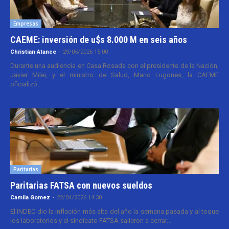
Empresas
CAEME: inversión de u$s 8.000 M en seis años
Christian Atance
-
29/05/2026 15:00
Durante una audiencia en Casa Rosada con el presidente de la Nación,
Javier Milei, y el ministro de Salud, Mario Lugones, la CAEME
oficializó...
Paritarias
Paritarias FATSA con nuevos sueldos
Camila Gomez
-
22/04/2026 14:30
El INDEC dio la inflación más alta del año la semana pasada y al toque
los laboratorios y el sindicato FATSA salieron a cerrar...