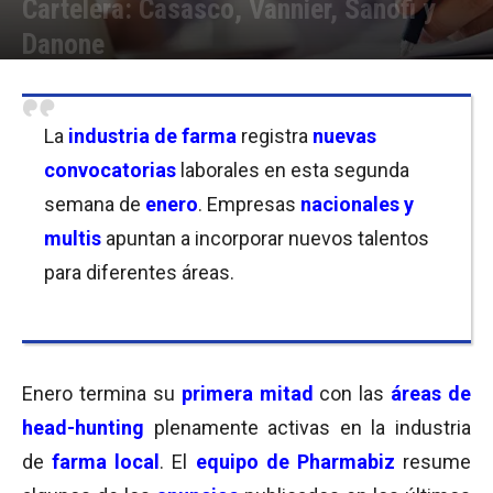
Cartelera: Casasco, Vannier, Sanofi y
Danone
Por
Equipo de Redacción
-
14/01/2022 11:00
La
industria de farma
registra
nuevas
convocatorias
laborales en esta segunda
semana de
enero
. Empresas
nacionales y
multis
apuntan a incorporar nuevos talentos
para diferentes áreas.
Enero termina su
primera mitad
con las
áreas de
head-hunting
plenamente activas en la industria
de
farma local
. El
equipo de Pharmabiz
resume