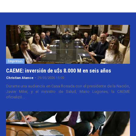
Empresas
CAEME: inversión de u$s 8.000 M en seis años
Christian Atance
-
29/05/2026 15:00
Durante una audiencia en Casa Rosada con el presidente de la Nación,
Javier Milei, y el ministro de Salud, Mario Lugones, la CAEME
oficializó...