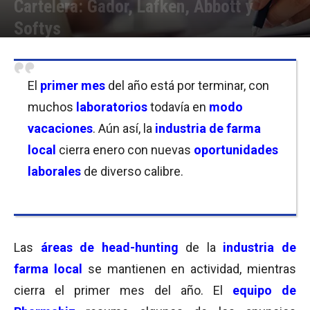
Cartelera: Gador, Lafken, Abbott y
Softys
Por
Equipo de Redacción
-
28/01/2022 11:00
El
primer mes
del año está por terminar, con
muchos
laboratorios
todavía en
modo
vacaciones
. Aún así, la
industria de farma
local
cierra enero con nuevas
oportunidades
laborales
de diverso calibre.
Las
áreas de head-hunting
de la
industria de
farma local
se mantienen en actividad, mientras
cierra el primer mes del año. El
equipo de