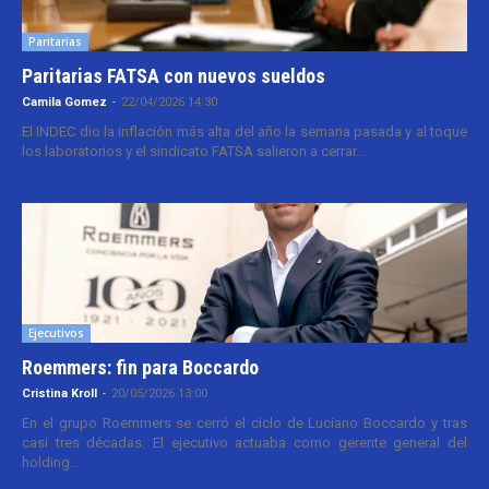
Paritarias
Paritarias FATSA con nuevos sueldos
Camila Gomez
-
22/04/2026 14:30
El INDEC dio la inflación más alta del año la semana pasada y al toque
los laboratorios y el sindicato FATSA salieron a cerrar...
Ejecutivos
Roemmers: fin para Boccardo
Cristina Kroll
-
20/05/2026 13:00
En el grupo Roemmers se cerró el ciclo de Luciano Boccardo y tras
casi tres décadas. El ejecutivo actuaba como gerente general del
holding...