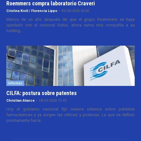
Roemmers compra laboratorio Craveri
Cristina Kroll / Florencia Lippo
-
05/05/2026 20:00
Menos de un año después de que el grupo Roemmers se haya
quedado con el nacional Sidus, ahora suma otra compañía a su
holding....
Informes
CILFA: postura sobre patentes
Christian Atance
-
18/03/2026 15:45
Hoy el gobierno nacional fijó nuevos criterios sobre patentes
farmacéuticas y ya surgen las críticas y posturas. La que se definió
prontamente fue la...