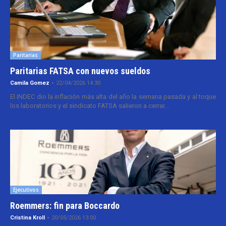
Paritarias
Paritarias FATSA con nuevos sueldos
Camila Gomez
-
22/04/2026 14:30
El INDEC dio la inflación más alta del año la semana pasada y al toque
los laboratorios y el sindicato FATSA salieron a cerrar...
Ejecutivos
Roemmers: fin para Boccardo
Cristina Kroll
-
20/05/2026 13:00