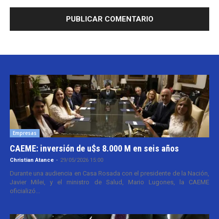
Empresas
CAEME: inversión de u$s 8.000 M en seis años
Christian Atance
-
29/05/2026 15:00
Durante una audiencia en Casa Rosada con el presidente de la Nación,
Javier Milei, y el ministro de Salud, Mario Lugones, la CAEME
oficializó...