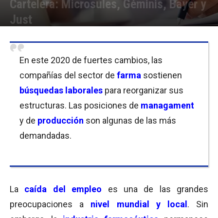
Cartelera: Microsules, Géminis, Bayer y
Just
Por
Laura Ponasso
-
27/11/2020 11:00
En este 2020 de fuertes cambios, las
compañías del sector de
farma
sostienen
búsquedas laborales
para reorganizar sus
estructuras. Las posiciones de
managament
y de
producción
son algunas de las más
demandadas.
La
caída del empleo
es una de las grandes
preocupaciones a
nivel mundial y local
. Sin