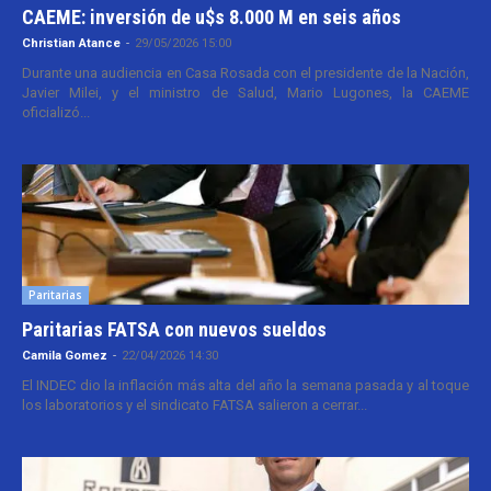
CAEME: inversión de u$s 8.000 M en seis años
Christian Atance
-
29/05/2026 15:00
Durante una audiencia en Casa Rosada con el presidente de la Nación,
Javier Milei, y el ministro de Salud, Mario Lugones, la CAEME
oficializó...
Paritarias
Paritarias FATSA con nuevos sueldos
Camila Gomez
-
22/04/2026 14:30
El INDEC dio la inflación más alta del año la semana pasada y al toque
los laboratorios y el sindicato FATSA salieron a cerrar...