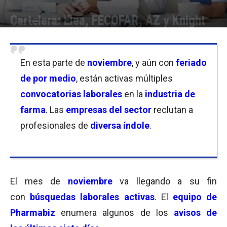
Cartelera: Elea, FECOFAR, AZ y Knight
Por
Equipo de Redacción
-
25/11/2022 11:00
En esta parte de
noviembre
, y aún con
feriado
de por medio
, están activas múltiples
convocatorias laborales
en la
industria de
farma
. Las
empresas del sector
reclutan a
profesionales de
diversa índole
.
El mes de
noviembre
va llegando a su fin
con
búsquedas laborales activas
. El
equipo de
Pharmabiz
enumera algunos de los
avisos de