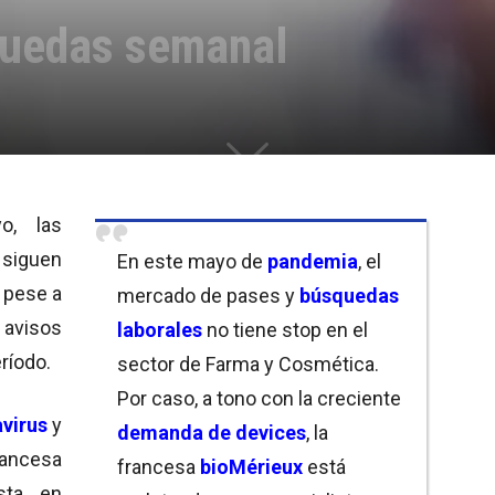
quedas semanal
o, las
siguen
En este mayo de
pandemia
, el
, pese a
mercado de pases y
búsquedas
 avisos
laborales
no tiene stop en el
ríodo.
sector de Farma y Cosmética.
Por caso, a tono con la creciente
virus
y
demanda de devices
, la
ancesa
francesa
bioMérieux
está
ista en