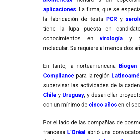
a
plicaciones
. La firma, que se especi
la fabricación de tests
PCR
y
serol
tiene la lupa puesta en candidat
conocimientos en
virología
y bi
molecular. Se requiere al menos dos año
En tanto, la norteamericana
Biogen
Compliance
para la región
Latinoamé
supervisar las actividades de la cad
Chile
y
Uruguay
, y desarrollar proyec
con un mínimo de
cinco años
en el sec
Por el lado de las compañías de cosmét
francesa
L’Oréal
abrió una convocatori