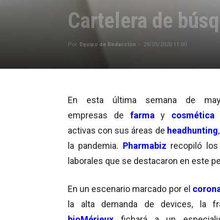
Cartelera de bús
Por
Equipo de Redacción
-
29/05/2020 11:00
En esta última semana de may
empresas de
farma
y
cosmética
activas con sus áreas de
headhunting
la pandemia.
Pharmabiz
recopiló los
laborales que se destacaron en este pe
En un escenario marcado por el
corona
la alta demanda de devices, la fr
bioMérieux
fichará a un e
special