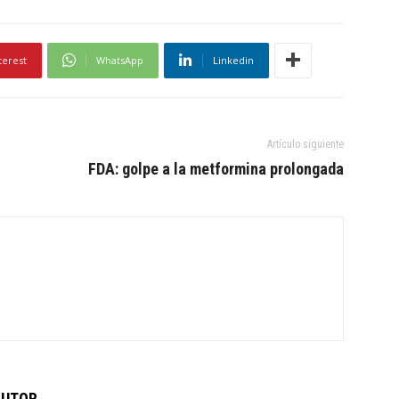
terest
WhatsApp
Linkedin
Artículo siguiente
FDA: golpe a la metformina prolongada
AUTOR