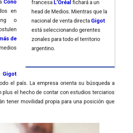
ra
Cono
francesa
L’Oréal
fichará a un
ados en
head de Medios. Mientras que la
ting o
nacional de venta directa
Gigot
ostulen
está seleccionando gerentes
más de
zonales para todo el territorio
 medios
argentino.
a
Gigot
todo el país. La empresa orienta su búsqueda a
 plus el hecho de contar con estudios terciarios
rán tener movilidad propia para una posición que