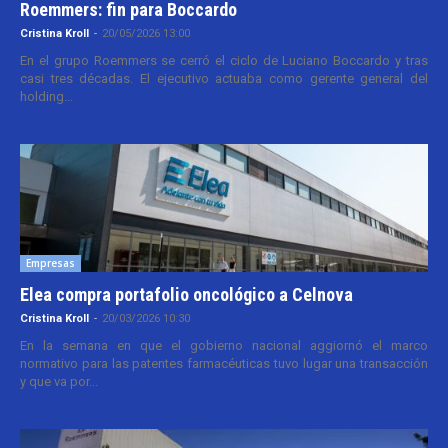
Roemmers: fin para Boccardo
Cristina Kroll
-
20/05/2026 13:00
En el grupo Roemmers se cerró el ciclo de Luciano Boccardo y tras
casi tres décadas. El ejecutivo actuaba como gerente general del
holding...
Empresas
Elea compra portafolio oncológico a Celnova
Cristina Kroll
-
20/03/2026 10:30
En la semana en que el gobierno nacional aggiornó el marco
normativo para las patentes farmacéuticas tuvo lugar una transacción
y que va por...