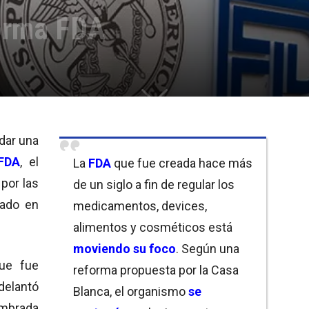
orma FDA
 dar una
FDA
, el
La
FDA
que fue creada hace más
por las
de un siglo a fin de regular los
eado en
medicamentos, devices,
alimentos y cosméticos está
moviendo su foco
. Según una
ue fue
reforma propuesta por la Casa
adelantó
Blanca, el organismo
se
brada