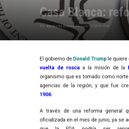
Casa Blanca: ref
Por
Equipo de Redacción
-
16/07/2018 10:00
El gobierno de
Donald Trump
le quiere
vuelta de rosca
a la misión de la
organismo que es tomado como norte 
agencias de la región, y que fue cr
1906
.
A través de una reforma general q
oficializada en el mes de junio, ya se 
que la FDA podría ser renom