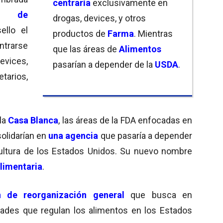
centraría
exclusivamente en
al de
drogas, devices, y otros
ello el
productos de
Farma
. Mientras
arse
que las áreas de
Alimentos
vices,
pasarían a depender de la
USDA
.
arios,
la
Casa Blanca
, las áreas de la FDA enfocadas en
solidarían en
una agencia
que pasaría a depender
ultura de los Estados Unidos. Su nuevo nombre
limentaria
.
n de reorganización general
que busca en
dades que regulan los alimentos en los Estados