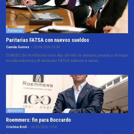
Paritarias
Paritarias FATSA con nuevos sueldos
Camila Gomez
-
22/04/2026 14:30
El INDEC dio la inflación más alta del año la semana pasada y al toque
los laboratorios y el sindicato FATSA salieron a cerrar...
Ejecutivos
Roemmers: fin para Boccardo
Cristina Kroll
-
20/05/2026 13:00