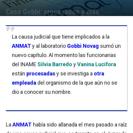
Caso Gobbi: procesados y más
Por
Equipo de Redacción
-
11/05/2018 13:30
La causa judicial que tiene implicados a la
ANMAT
y al laboratorio
Gobbi Novag
sumó un
nuevo capítulo. Al momento las funcionarias
del INAME
Silvia Barredo
y
Vanina Lucifora
están
procesadas
y se investiga a
otra
empleada
del organismo de la que aún no se
dio a conocer su nombre.
La
ANMAT
había sido allanada el mes pasado a raíz