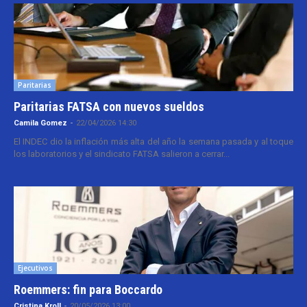
Paritarias
Paritarias FATSA con nuevos sueldos
Camila Gomez
-
22/04/2026 14:30
El INDEC dio la inflación más alta del año la semana pasada y al toque
los laboratorios y el sindicato FATSA salieron a cerrar...
Ejecutivos
Roemmers: fin para Boccardo
Cristina Kroll
-
20/05/2026 13:00